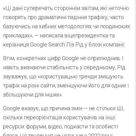
«Ці дані суперечать стороннім звітам, які неточно
говорять про драматичні падіння трафіку, часто
базуючись на хибних методологіях чи поодиноких
прикладах», — написала віцепрезидентка та
керівниця Google Search Ліз Рід у блозі компанії.
Втім, конкретних цифр Google не оприлюднив. І
навіть визнаючи стабільність у середньому, Рід
зауважує, що «користувацькі тренди зміщують
трафік на різні сайти, зменшуючи його для одних і
збільшуючи для інших».
Google вказує, що причина змін — не стільки ШІ,
скільки переорієнтація користувачів на інші
ресурси: форуми, відео, подкасти та особисті
блоги. Ця тенденція не нова: ще у 2022 році