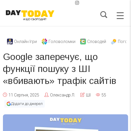
Онлайн Ігри
Головоломки
Словодей
Погод
Google заперечує, що
функції пошуку з ШІ
«вбивають» трафік сайтів
11 Серпня, 2025
Олександр Л.
ШІ
55
Додати до джерел