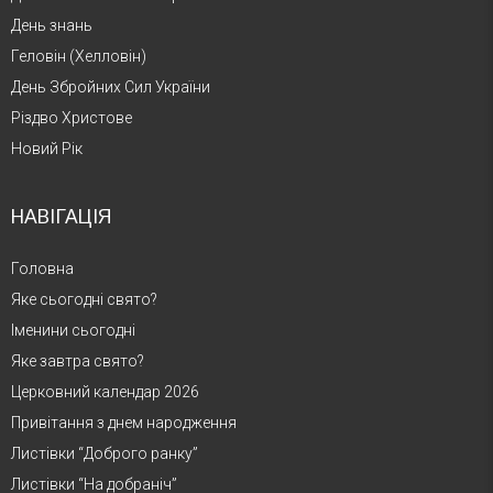
День знань
Геловін (Хелловін)
День Збройних Сил України
Різдво Христове
Новий Рік
НАВІГАЦІЯ
Головна
Яке сьогодні свято?
Іменини сьогодні
Яке завтра свято?
Церковний календар 2026
Привітання з днем народження
Листівки “Доброго ранку”
Листівки “На добраніч”