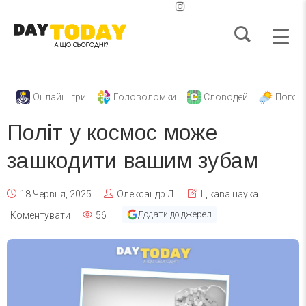
Онлайн Ігри
Головоломки
Словодей
Погод
Політ у космос може
зашкодити вашим зубам
18 Червня, 2025
Олександр Л.
Цікава наука
Додати до джерел
Коментувати
56