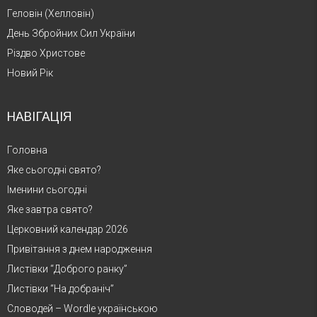
Геловін (Хелловін)
День Збройних Сил України
Різдво Христове
Новий Рік
НАВІГАЦІЯ
Головна
Яке сьогодні свято?
Іменини сьогодні
Яке завтра свято?
Церковний календар 2026
Привітання з днем народження
Листівки “Доброго ранку”
Листівки “На добраніч”
Словодей – Wordle українською