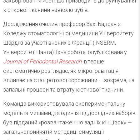
захворювання ясен, що призводить до руйнування
кісткової тканини навколо зубів.
Дослідження очолив професор Захі Бадран з
Коледжу стоматологічної медицини Університету
Шарджі за участі вчених з Франції (INSERM,
Університет Нанта). Їхня робота, опублікована у
Journal of Periodontal Research
, вперше
систематично розглядає, як мікрогравітація
впливає на стан ротової порожнини — зокрема, на
запальні процеси та втрату кісткової тканини.
Команда використовувала експериментальну
модель із мишами, де один із піддослідних наборів
був підданий «розвантаженню задніх кінцівок» —
загальноприйнятій методиці симуляції