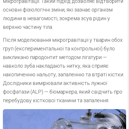
мікрогравітації. Такий підхід дозволяє відтворити
основні фізіологічні зміни, які зазнає організм
людини в невагомості, зокрема зсув рідин у
верхню частину тіла.
Після моделювання мікрогравітації у тварин обох
груп (експериментальної та контрольної) було
викликано пародонтит методом лігатури —
навколо зуба накладають нитку, яка сприяє
накопиченню нальоту, запаленню та втраті кістки.
Дослідники вимірювали активність лужної
фосфатази (ALP) — біомаркера, який свідчить про
перебудову кісткової тканини та запалення.