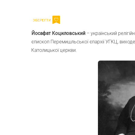
Email
Йосафат Коциловський
– український релігійн
єпископ Перемишльської єпархії УГКЦ, виходе
Католицької церкви.