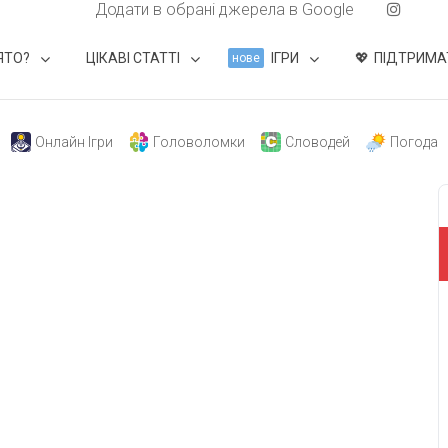
Додати в обрані джерела в Google
ЯТО?
ЦІКАВІ СТАТТІ
ІГРИ
ПІДТРИМА
нове
Онлайн Ігри
Головоломки
Словодей
Погода
свят на день
». Підписуйтесь на щоденну розсилку
Підписатися