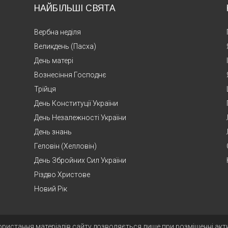
НАЙБІЛЬШІ СВЯТА
Вербна неділя
Великдень (Пасха)
День матері
Вознесіння Господнє
Трійця
День Конституції України
День Незалежності України
День знань
Геловін (Хелловін)
День Збройних Сил України
Різдво Христове
Новий Рік
ористання матеріалів сайту дозволяється лише при розміщенні ак