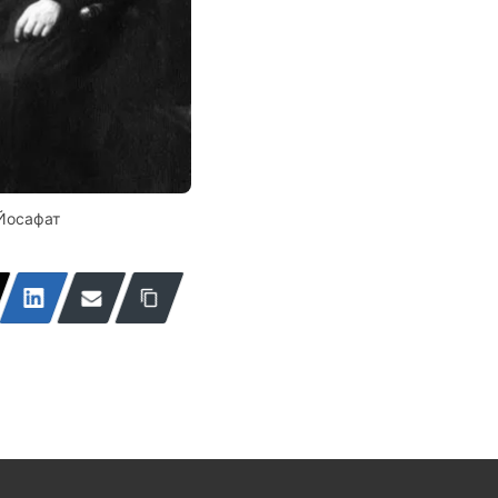
Йосафат