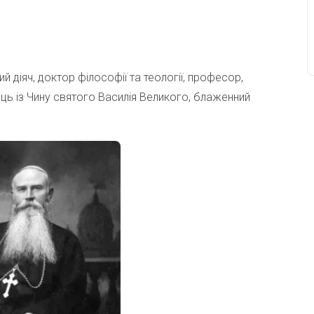
ий діяч, доктор філософії та теології, професор,
ць із Чину святого Василія Великого, блаженний