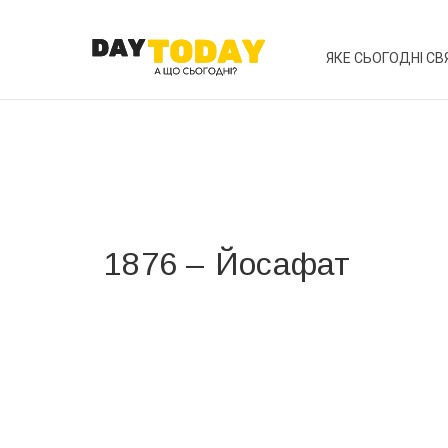
ЯКЕ СЬОГОДНІ СВ
1876 – Йосафат
Вже 6 років DAY TODAY складає для вас «
Список 
зручним для вас способом.
Телеграм
Інстаграм
Ваш імейл