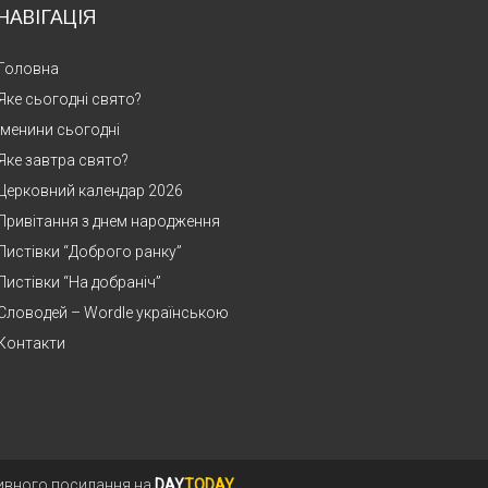
НАВІГАЦІЯ
Головна
Яке сьогодні свято?
Іменини сьогодні
Яке завтра свято?
Церковний календар 2026
Привітання з днем народження
Листівки “Доброго ранку”
Листівки “На добраніч”
Словодей – Wordle українською
Контакти
тивного посилання на
DAY
TODAY
.