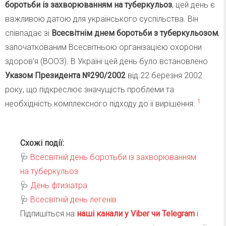
боротьби із захворюванням на туберкульоз
, цей день є
важливою датою для українського суспільства. Він
співпадає зі
Всесвітнім днем боротьби з туберкульозом
,
започаткованим Всесвітньою організацією охорони
здоров’я (ВООЗ). В Україні цей день було встановлено
Указом Президента №290/2002
від 22 березня 2002
року, що підкреслює значущість проблеми та
1
необхідність комплексного підходу до її вирішення.
Схожі події:
🩺
Всесвітній день боротьби із захворюванням
на туберкульоз
🩺
День фтизіатра
🩺
Всесвітній день легенів
Підпишіться на
наші канали у Viber чи Telegra
m
і