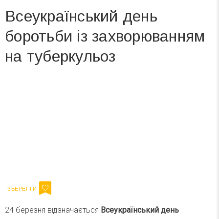
Всеукраїнський день
боротьби із захворюванням
на туберкульоз
Вже 6 років DAY TODAY складає для вас «
Список свят на день
». Підписуйтесь на щоденну розсилку
зручним для вас способом.
Телеграм
Інстаграм
Ваш імейл
Підписатися
Email
24 березня відзначається
Всеукраїнський день