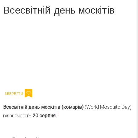
Всесвітній день москітів
Вже 6 років DAY TODAY складає для вас «
Список свят на день
». Підписуйтесь на щоденну розсилку
зручним для вас способом.
Телеграм
Інстаграм
Ваш імейл
Підписатися
Email
Всесвітній день москітів (комарів)
(World Mosquito Day)
1
відзначають
20 серпня
.