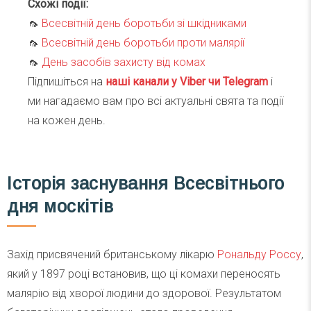
Схожі події:
🦟
Всесвітній день боротьби зі шкідниками
🦟
Всесвітній день боротьби проти малярії
🦟
День засобів захисту від комах
Підпишіться на
наші канали у Viber чи Telegra
m
і
ми нагадаємо вам про всі актуальні свята та події
на кожен день.
Історія заснування Всесвітнього
дня москітів
Захід присвячений британському лікарю
Рональду Россу
,
який у 1897 році встановив, що ці комахи переносять
малярію від хворої людини до здорової. Результатом