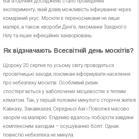
багаторічних досліджень стало проведення
експерименту, який довів можливість інфікування через
комариний укус. Москіти є переносниками не лише
малярії, а також хвороби Денге, лихоманки Західного
Нілу та інших інфекційних захворювань.
Як відзначають Всесвітній день москітів?
Щороку 20 серпня по усьому світу проводяться
просвітницькі заходи, покликані інформувати населення
про небезпеку москітів. Особливий ризик
спостерігається у заболочених місцевостях з теплим
кліматом. Так, у першій половині минулого сторіччя жителі
Кавказу, Закавказзя, Середньої Азії і Поволжя масово
хворіли на малярію. Епідемію вдалось побороти завдяки
комплексним заходам – осушуванню боліт. Однак
повністю небезпека не минула.