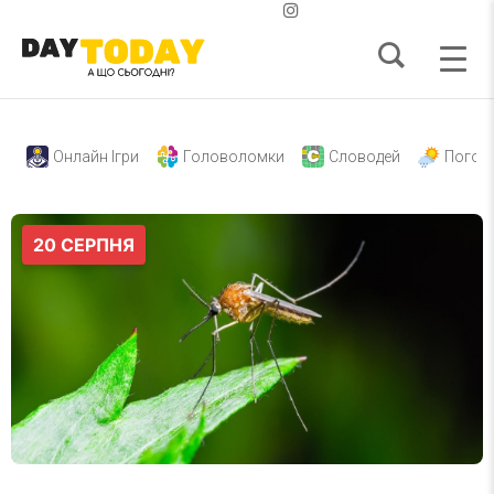
Онлайн Ігри
Головоломки
Словодей
Погод