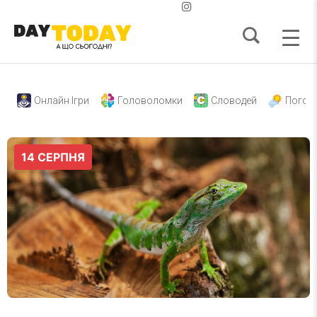
Онлайн Ігри
Головоломки
Словодей
Погод