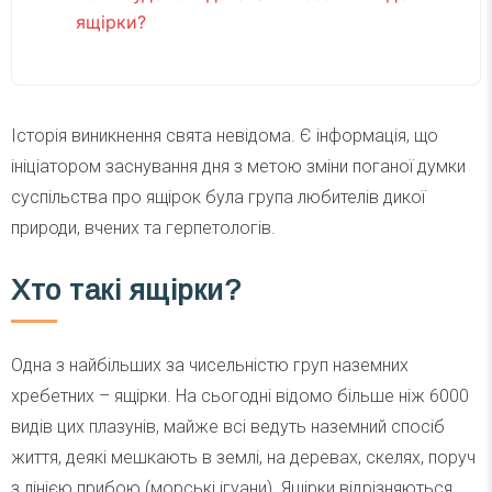
ящірки?
Історія виникнення свята невідома. Є інформація, що
ініціатором заснування дня з метою зміни поганої думки
суспільства про ящірок була група любителів дикої
природи, вчених та герпетологів.
Хто такі ящірки?
Одна з найбільших за чисельністю груп наземних
хребетних – ящірки. На сьогодні відомо більше ніж 6000
видів цих плазунів, майже всі ведуть наземний спосіб
життя, деякі мешкають в землі, на деревах, скелях, поруч
з лінією прибою (морські ігуани). Ящірки відрізняються