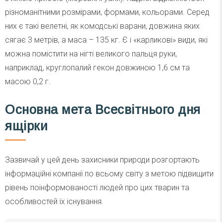
різноманітними розмірами, формами, кольорами. Серед
них є такі велетні, як комодські варани, довжина яких
сягає 3 метрів, а маса – 135 кг. Є і «карликові» види, які
можна помістити на нігті великого пальця руки,
наприклад, круглопалий гекон довжиною 1,6 см та
масою 0,2 г.
Основна мета Всесвітнього дня
ящірки
Зазвичай у цей день захисники природи розгортають
інформаційні компанії по всьому світу з метою підвищити
рівень поінформованості людей про цих тварин та
особливостей їх існування.