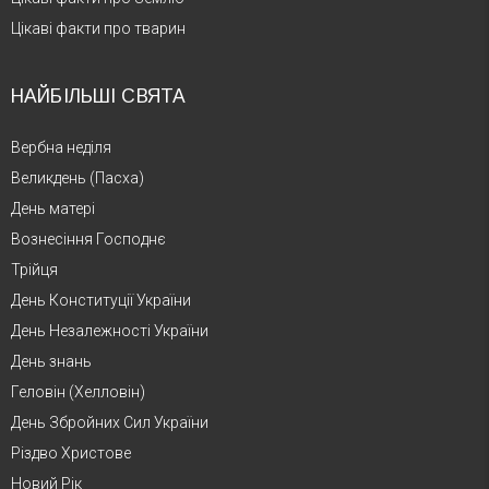
Цікаві факти про тварин
НАЙБІЛЬШІ СВЯТА
Вербна неділя
Великдень (Пасха)
День матері
Вознесіння Господнє
Трійця
День Конституції України
День Незалежності України
День знань
Геловін (Хелловін)
День Збройних Сил України
Різдво Христове
Новий Рік