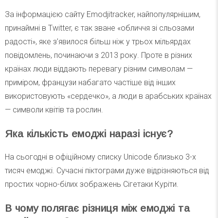
За інформацією сайту Emodjitracker, найпопулярнішим,
принаймні в Twitter, є так зване «обличчя зі сльозами
радості», яке з’явилося більш ніж у трьох мільярдах
повідомлень, починаючи з 2013 року. Проте в різних
країнах люди віддають перевагу різним символам —
приміром, французи набагато частіше від інших
використовують «сердечко», а люди в арабських країнах
— символи квітів та рослин.
Яка кількість емоджі наразі існує?
На сьогодні в офіційному списку Unicode близько 3-х
тисяч емоджі. Сучасні піктограми дуже відрізняються від
простих чорно-білих зображень Сігетаки Куріти.
В чому полягає різниця між емоджі та