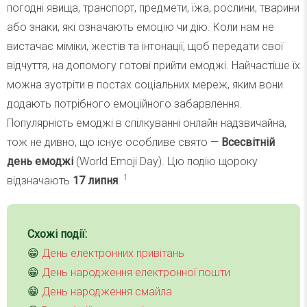
погодні явища, транспорт, предмети, їжа, рослини, тварини
або знаки, які означають емоцію чи дію. Коли нам не
вистачає міміки, жестів та інтонації, щоб передати свої
відчуття, на допомогу готові прийти емоджі. Найчастіше їх
можна зустріти в постах соціальних мереж, яким вони
додають потрібного емоційного забарвлення.
Популярність емоджі в спілкуванні онлайн надзвичайна,
тож не дивно, що існує особливе свято —
Всесвітній
день емоджі
(World Emoji Day). Цю подію щороку
1
відзначають
17 липня
.
Схожі події:
😁
День електронних привітань
😁
День народження електронної пошти
😁
День народження смайла