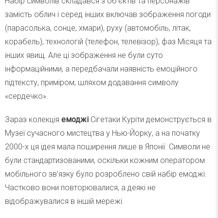
Набір символів складався з об’єктів та персонажів
замість облич і серед інших включав зображення погоди
(парасолька, сонце, хмари), руху (автомобіль, літак,
корабель), технологій (телефон, телевізор), фаз Місяця та
інших явищ. Але ці зображення не були суто
інформаційними, а передбачали наявність емоційного
підтексту, приміром, шляхом додавання символу
«сердечко».
Зараз колекція
емоджі
Сігетаки Куріти демонструється в
Музеї сучасного мистецтва у Нью-Йорку, а на початку
2000-х ця ідея мала поширення лише в Японії. Символи не
були стандартизованими, оскільки кожним оператором
мобільного зв’язку було розроблено свій набір емоджі.
Частково вони повторювалися, а деякі не
відображувалися в іншій мережі.