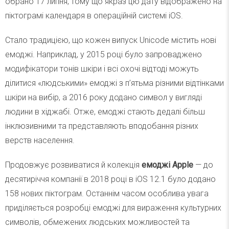
обрано 17 липня, тому що якраз цю дату відображено на
піктограмі календаря в операційній системі iOS.
Стало традицією, що кожен випуск Unicode містить нові
емоджі. Наприклад, у 2015 році було запроваджено
модифікатори тонів шкіри і всі охочі відтоді можуть
ділитися «людськими» емоджі з п’ятьма різними відтінками
шкіри на вибір, а 2016 року додано символ у вигляді
людини в хіджабі. Отже, емоджі стають дедалі більш
інклюзивними та представляють вподобання різних
верств населення.
Продовжує розвиватися й колекція
емоджі Apple
— до
десятиріччя компанії в 2018 році в iOS 12.1 було додано
158 нових піктограм. Останнім часом особлива увага
приділяється розробці емоджі для вираження культурних
символів, обмежених людських можливостей та