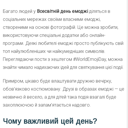
Багато людей у
Всесвітній день емоджі
діляться в
соціальних мережах своїми власними емоджі,
створеними на основі фотографій. Це можна зробити,
використовуючи спеціальні додатки або онлайн-
програми. Деякі любителі емоджі просто публікують свій
топ найулюбленіших чи найкумедніших символів.
Переглядаючи пости з хештегом #WorldEmojiDay, можна
знайти чимало надихаючих ідей для святкування цієї події.
Приміром, цікаво буде влаштувати дружню вечірку,
обов’язково костюмовану. Друзі в образах емоджі — це
незвично й весело, а для дітей така подія взагалі буде
захоплюючою й запам’ятається надовго.
Чому важливий цей день?