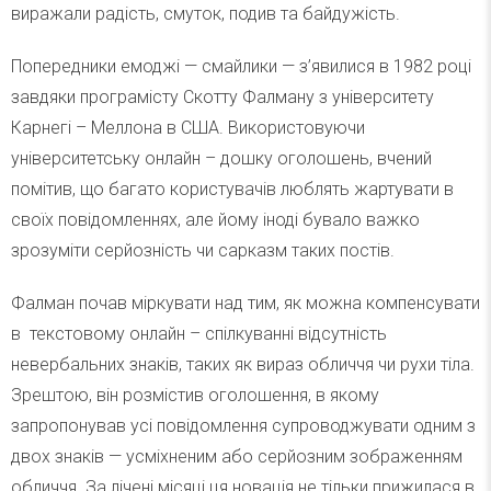
виражали радість, смуток, подив та байдужість.
Попередники емоджі — смайлики — з’явилися в 1982 році
завдяки програмісту Скотту Фалману з університету
Карнегі – Меллона в США. Використовуючи
університетську онлайн – дошку оголошень, вчений
помітив, що багато користувачів люблять жартувати в
своїх повідомленнях, але йому іноді бувало важко
зрозуміти серйозність чи сарказм таких постів.
Фалман почав міркувати над тим, як можна компенсувати
в текстовому онлайн – спілкуванні відсутність
невербальних знаків, таких як вираз обличчя чи рухи тіла.
Зрештою, він розмістив оголошення, в якому
запропонував усі повідомлення супроводжувати одним з
двох знаків — усміхненим або серйозним зображенням
обличчя. За лічені місяці ця новація не тільки прижилася в