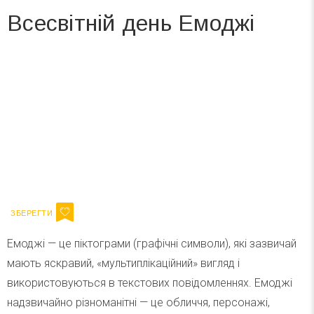
Всесвітній день Емоджі
Вже 6 років DAY TODAY складає для вас «
Список свят на день
». Підписуйтесь на щоденну розсилку
зручним для вас способом.
Телеграм
Інстаграм
Ваш імейл
Підписатися
Email
Емоджі — це піктограми (графічні символи), які зазвичай
мають яскравий, «мультиплікаційний» вигляд і
використовуються в текстових повідомленнях. Емоджі
надзвичайно різноманітні — це обличчя, персонажі,