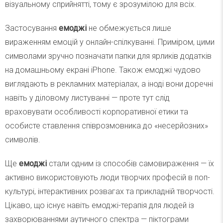
візуальному сприйнятті, тому є зрозумілою для всіх.
Застосування
емоджі
не обмежується лише
вираженням емоцій у онлайн-спілкуванні. Приміром, цими
символами зручно позначати папки для ярликів додатків
на домашньому екрані iPhone. Також емоджі чудово
виглядають в рекламних матеріалах, а іноді вони доречні
навіть у діловому листуванні — проте тут слід
враховувати особливості корпоративної етики та
особисте ставлення співрозмовника до «несерйозних»
символів.
Ще
емоджі
стали одним із способів самовираження — їх
активно використовують люди творчих професій в поп-
культурі, інтерактивних розвагах та прикладній творчості.
Цікаво, що існує навіть емоджі-терапія для людей із
захворюваннями аутичного спектра — піктограми