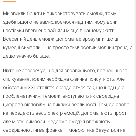
Ми звикли бачити й використовувати емоджі, тому
здебільшого не замислюємося над тим, чому вони
настільки впевнено зайняли місце в нашому житті.
Всесвітній день емоджі допомагає зрозуміти, що ці
кумедні символи — не просто тимчасовий модний тренд, а
дещо значно більше.
Ніхто не заперечує, що для справжнього, повноцінного
спілкування людям необхідна фізична присутність. Але
обставини XXI століття складаються так, що іноді це є
проблематичним, і емоджі виступають як своєрідна
цифрова відповідь на виклики реальності. Там, де слова
не передають весь спектр емоцій, допомагають прості,
але місткі символи. Недарма емоджі вважають
своєрідною лінгва франка — мовою, яка базується на