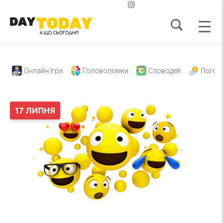
Онлайн Ігри
Головоломки
Словодей
Погод