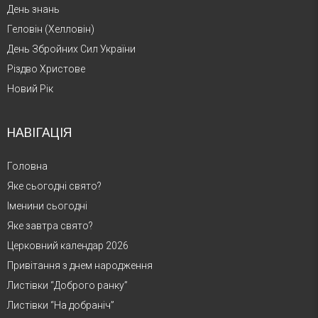
День знань
Геловін (Хелловін)
День Збройних Сил України
Різдво Христове
Новий Рік
НАВІГАЦІЯ
Головна
Яке сьогодні свято?
Іменини сьогодні
Яке завтра свято?
Церковний календар 2026
Привітання з днем народження
Листівки “Доброго ранку”
Листівки “На добраніч”