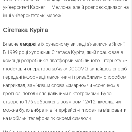
університеті Карнегі – Меллона, але й розповсюдилася на
інші університетські мережі.
Сігетака Куріта
Власне
емоджі
в їх сучасному вигляді з’явилися в Японії.
В 1999 році художник Сігетака Куріта, який працював в
команді розробників платформи мобільного Інтернету «i-
mode» для оператора зв’язку DOCOMO, винайшов спосіб
передачі інформації лаконічним і привабливим способом,
наприклад, замінивши слова «хмарно» чи «сонячно» в
прогнозі погоди спеціальними піктограмами. Було
створено 176 зображень розміром 12×12 пікселів, які
можна було вибрати в інтерфейсі «i-mode» та відправити
на мобільні телефони як окремі символи.