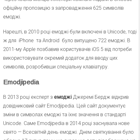
офіційну пропозицію з запровадження 625 символів
емоджі.
Нарешті, в 2010 році емоджі були включені в Unicode, тоді
ж для iPhone та Android було випущено 722 емоджі. В
2011-му Apple позбавив користувачів iOS 5 від потреби
використовувати окремий додаток для вводу цих
символів, розробивши спеціальну клавіатуру.
Emodjipedia
В 2013 році експерт з
емоджі
Джеремі Бердж відкрив
довідниковий сайт Emodjipedia. Цей сайт документує
зміни в символах емоджі та їхнє значення в стандарті
Unicode. Саме Emodjipedia в 2014 році заснувала нове
свято — Всесвітній день емоджі. Днем святкування було