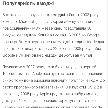
Популярність емоджі
Зважаючи на популярність
емоджі
в Японії, 2003 року
компанія Microsoft для платформи обміну миттєвими
повідомленнями MSN Messenger6 представила 30
емоджі, серед яких були й анімовані. В 2006-му Google
почав роботу з перетворення емоджі в коди Unicode для
приватного використання, а 23 жовтня 2008 року набір
Google з 79 анімованих емоджі дебютував у Gmail.
Починаючи з 2007 року, коли було випущено перший
iPhone, компанія Apple прагнула потрапити на японський
ринок, тому вона вирішила включити популярні емоджі до
свого програмного забезпечення. З випуском iOS 2.2 в
листопаді 2008 року Apple представила набір емоджі,
доступний лише для японських користувачів. Та вже
через кілька місяців інженери компанії подали в Unicode