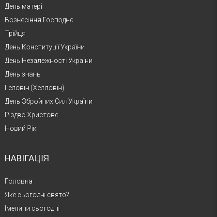
День матері
Вознесіння Господнє
Трійця
День Конституції України
День Незалежності України
День знань
Геловін (Хелловін)
День Збройних Сил України
Різдво Христове
Новий Рік
НАВІГАЦІЯ
Головна
Яке сьогодні свято?
Іменини сьогодні