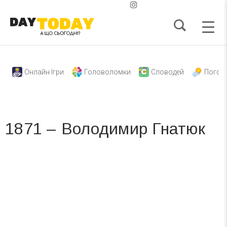
Онлайн Ігри
Головоломки
Словодей
Погод
1871 – Володимир Гнатюк
Вже 6 років DAY TODAY складає для вас «
Список свят на день
». Підписуйтесь на щоденну розсилку
зручним для вас способом.
Телеграм
Інстаграм