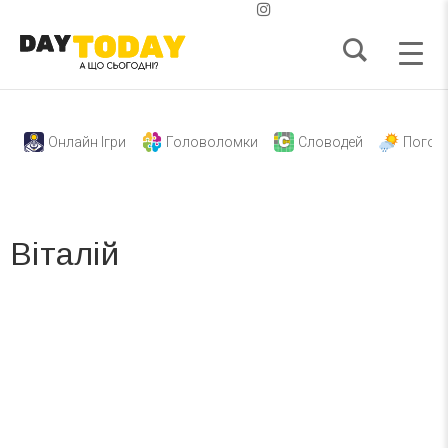
Онлайн Ігри
Головоломки
Словодей
Погод
Віталій
Вже 6 років DAY TODAY складає для вас «
Список свят на день
». Підписуйтесь на щоденну розсилку
зручним для вас способом.
Телеграм
Інстаграм