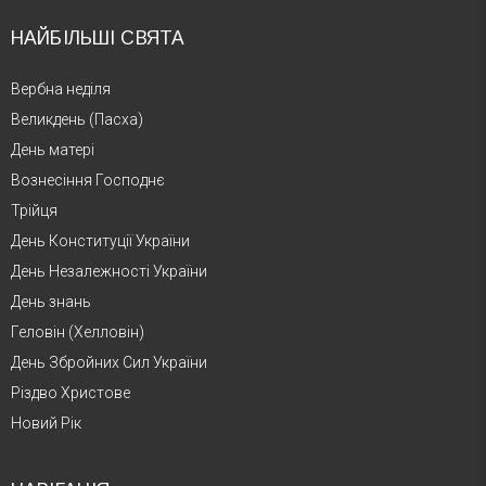
НАЙБІЛЬШІ СВЯТА
Вербна неділя
Великдень (Пасха)
День матері
Вознесіння Господнє
Трійця
День Конституції України
День Незалежності України
День знань
Геловін (Хелловін)
День Збройних Сил України
Різдво Христове
Новий Рік