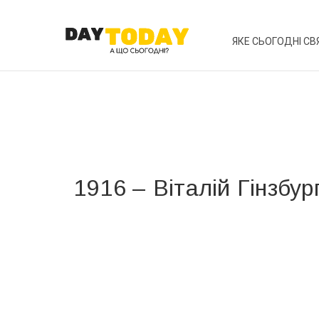
ЯКЕ СЬОГОДНІ СВ
1916 – Віталій Гінзбур
Вже 6 років DAY TODAY складає для вас «
Список 
зручним для вас способом.
Телеграм
Інстаграм
Ваш імейл