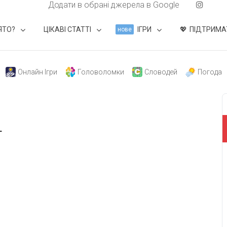
Додати в обрані джерела в Google
ЯТО?
ЦІКАВІ СТАТТІ
ІГРИ
ПІДТРИМА
нове
Онлайн Ігри
Головоломки
Словодей
Погода
г
свят на день
». Підписуйтесь на щоденну розсилку
Підписатися