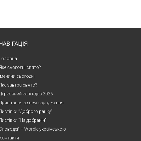
НАВІГАЦІЯ
Головна
Яке сьогодні свято?
Іменини сьогодні
Яке завтра свято?
Церковний календар 2026
Привітання з днем народження
Листівки “Доброго ранку”
Листівки “На добраніч”
Словодей – Wordle українською
Контакти