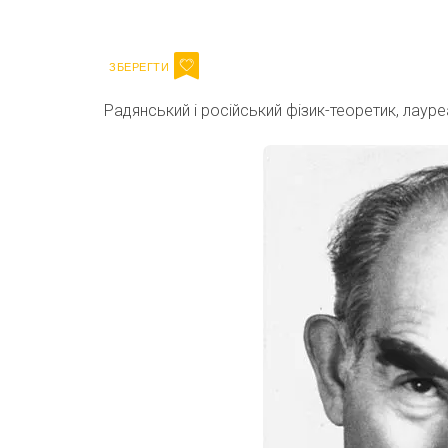
Email
Радянський і російський фізик-теоретик, лауреа