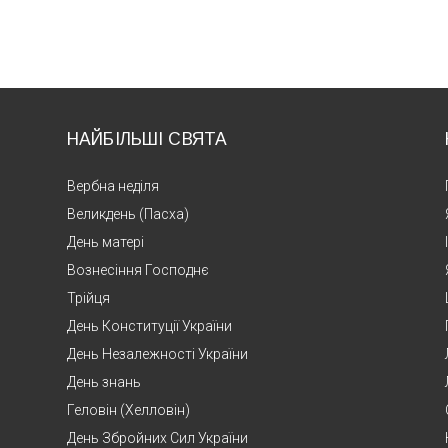
НАЙБІЛЬШІ СВЯТА
Вербна неділя
Великдень (Пасха)
День матері
Вознесіння Господнє
Трійця
День Конституції України
День Незалежності України
День знань
Геловін (Хелловін)
День Збройних Сил України