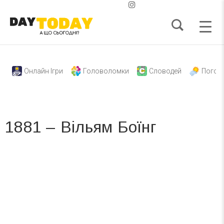
Онлайн Ігри
Головоломки
Словодей
Погод
1881 – Вільям Боїнг
Вже 6 років DAY TODAY складає для вас «
Список свят на день
». Підписуйтесь на щоденну розсилку
зручним для вас способом.
Телеграм
Інстаграм