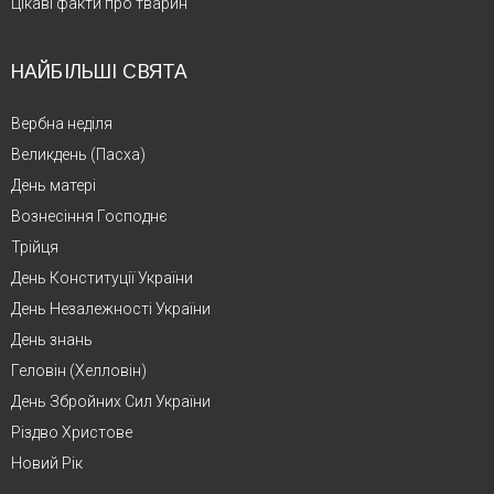
Цікаві факти про тварин
НАЙБІЛЬШІ СВЯТА
Вербна неділя
Великдень (Пасха)
День матері
Вознесіння Господнє
Трійця
День Конституції України
День Незалежності України
День знань
Геловін (Хелловін)
День Збройних Сил України
Різдво Христове
Новий Рік