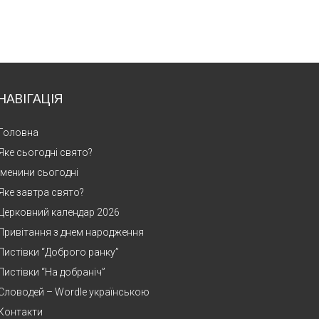
НАВІГАЦІЯ
Головна
Яке сьогодні свято?
Іменини сьогодні
Яке завтра свято?
Церковний календар 2026
Привітання з днем народження
Листівки “Доброго ранку”
Листівки “На добраніч”
Словодей – Wordle українською
Контакти