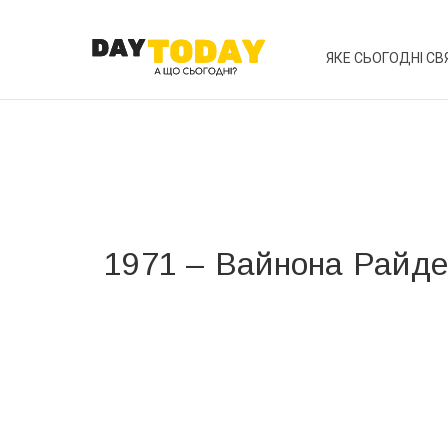
ЯКЕ СЬОГОДНІ СВ
1971 – Вайнона Райд
Вже 6 років DAY TODAY складає для вас «
Список 
зручним для вас способом.
Телеграм
Інстаграм
Ваш імейл