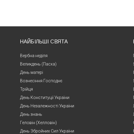
НАЙБІЛЬШІ СВЯТА
Вербна неділя
Великдень (Пасха)
День матері
Вознесіння Господнє
Трійця
День Конституції України
День Незалежності України
День знань
Геловін (Хелловін)
День Збройних Сил України