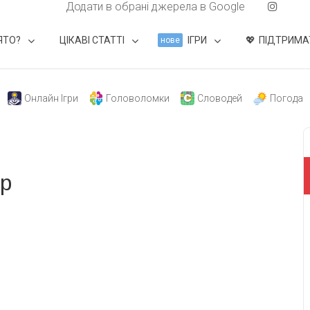
Додати в обрані джерела в Google
ЯТО?
ЦІКАВІ СТАТТІ
ІГРИ
ПІДТРИМА
нове
Онлайн Ігри
Головоломки
Словодей
Погода
ер
свят на день
». Підписуйтесь на щоденну розсилку
Підписатися