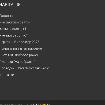
НАВІГАЦІЯ
Головна
Яке сьогодні свято?
Іменини сьогодні
Яке завтра свято?
Церковний календар 2026
Привітання з днем народження
Листівки “Доброго ранку”
Листівки “На добраніч”
Словодей – Wordle українською
Контакти