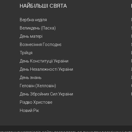
НАЙБІЛЬШІ СВЯТА
Вербна неділя
Великдень (Пасха)
День матері
Вознесіння Господнє
Трійця
День Конституції України
День Незалежності України
День знань
Геловін (Хелловін)
День Збройних Сил України
Різдво Христове
Новий Рік