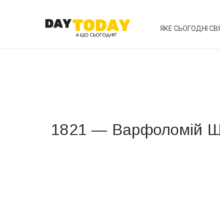
ЯКЕ СЬОГОДНІ СВ
1821 — Варфоломій Ш
Вже 6 років DAY TODAY складає для вас «
Список 
зручним для вас способом.
Телеграм
Інстаграм
Ваш імейл