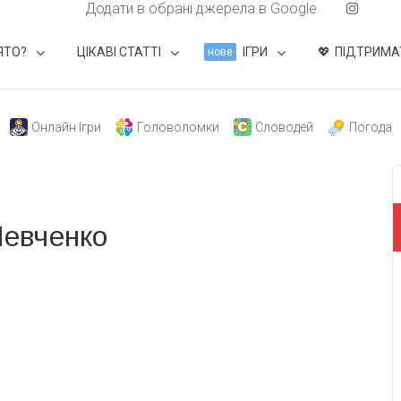
Додати в обрані джерела в Google
ЯТО?
ЦІКАВІ СТАТТІ
ІГРИ
ПІДТРИМА
нове
Онлайн Ігри
Головоломки
Словодей
Погода
евченко
свят на день
». Підписуйтесь на щоденну розсилку
Підписатися