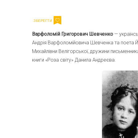
Email
Варфоломій Григорович Шевченко
— українс
Андрія Варфоломійовича Шевченка та поета 
Михайлівни Велігорської, дружини письменник
книги «Роза світу» Данила Андреєва.