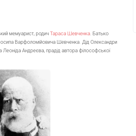
ький мемуарист, родич
Тараса Шевченка
. Батько
Йосипа Варфоломійовича Шевченка. Дід Олександри
а Леоніда Андреєва, прадід автора філософської