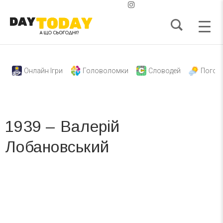
Онлайн Ігри
Головоломки
Словодей
Погод
1939 – Валерій
Лобановський
Вже 6 років DAY TODAY складає для вас «
Список свят на день
». Підписуйтесь на щоденну розсилку
зручним для вас способом.
Телеграм
Інстаграм