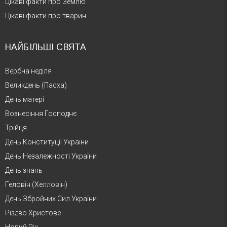
Цікаві факти про Землю
Цікаві факти про тварин
НАЙБІЛЬШІ СВЯТА
Вербна неділя
Великдень (Пасха)
День матері
Вознесіння Господнє
Трійця
День Конституції України
День Незалежності України
День знань
Геловін (Хелловін)
День Збройних Сил України
Різдво Христове