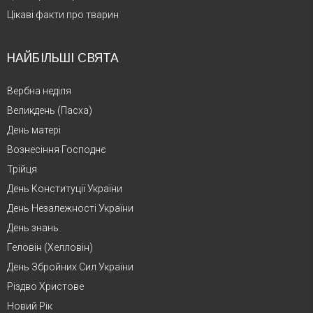
Цікаві факти про тварин
НАЙБІЛЬШІ СВЯТА
Вербна неділя
Великдень (Пасха)
День матері
Вознесіння Господнє
Трійця
День Конституції України
День Незалежності України
День знань
Геловін (Хелловін)
День Збройних Сил України
Різдво Христове
Новий Рік