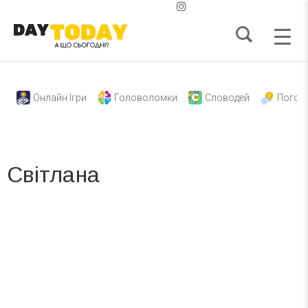
Онлайн Ігри
Головоломки
Словодей
Погод
Світлана
Вже 6 років DAY TODAY складає для вас «
Список свят на день
». Підписуйтесь на щоденну розсилку
зручним для вас способом.
Телеграм
Інстаграм