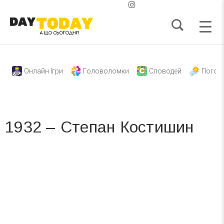
Онлайн Ігри
Головоломки
Словодей
Погод
1932 – Степан Костишин
Вже 6 років DAY TODAY складає для вас «
Список свят на день
». Підписуйтесь на щоденну розсилку
зручним для вас способом.
Телеграм
Інстаграм