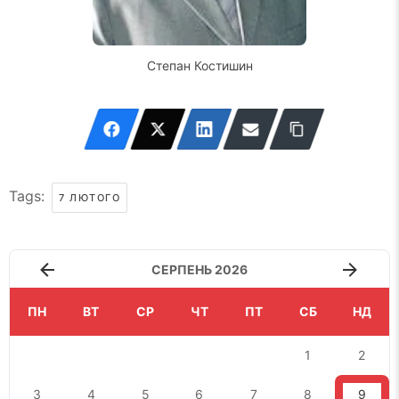
Степан Костишин
Tags:
7 ЛЮТОГО
СЕРПЕНЬ 2026
ПН
ВТ
СР
ЧТ
ПТ
СБ
НД
1
2
3
4
5
6
7
8
9