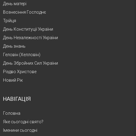
День матері
Вознесіння Господнє
Трійця
День Конституції України
День Незалежності України
День знань
Геловін (Хелловін)
День Збройних Сил України
Різдво Христове
Новий Рік
НАВІГАЦІЯ
Головна
Яке сьогодні свято?
Іменини сьогодні