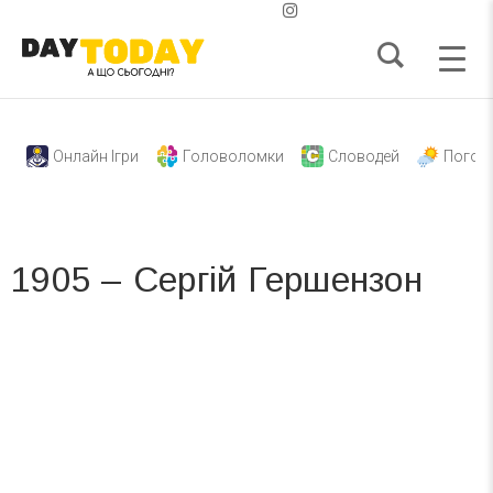
Онлайн Ігри
Головоломки
Словодей
Погод
1905 – Сергій Гершензон
Вже 6 років DAY TODAY складає для вас «
Список свят на день
». Підписуйтесь на щоденну розсилку
зручним для вас способом.
Телеграм
Інстаграм