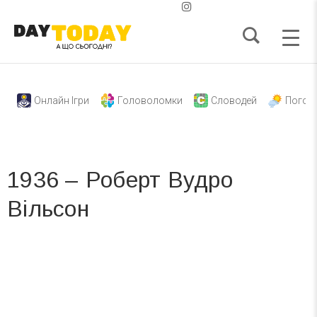
Онлайн Ігри
Головоломки
Словодей
Погод
1936 – Роберт Вудро
Вільсон
Вже 6 років DAY TODAY складає для вас «
Список свят на день
». Підписуйтесь на щоденну розсилку
зручним для вас способом.
Телеграм
Інстаграм