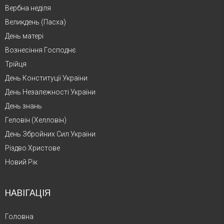
Вербна неділя
Великдень (Пасха)
День матері
Вознесіння Господнє
Трійця
День Конституції України
День Незалежності України
День знань
Геловін (Хелловін)
День Збройних Сил України
Різдво Христове
Новий Рік
НАВІГАЦІЯ
Головна