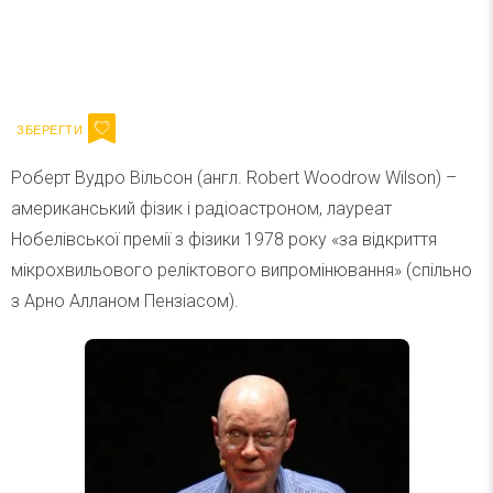
Ваш імейл
Підписатися
Email
Роберт Вудро Вільсон (англ. Robert Woodrow Wilson) –
американський фізик і радіоастроном, лауреат
Нобелівської премії з фізики 1978 року «за відкриття
мікрохвильового реліктового випромінювання» (спільно
з Арно Алланом Пензіасом).