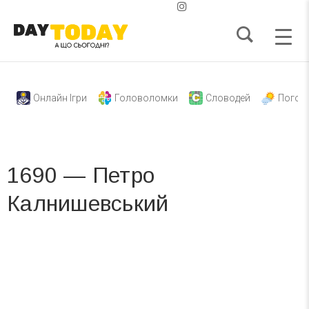
Онлайн Ігри
Головоломки
Словодей
Погод
1690 — Петро
Калнишевський
Вже 6 років DAY TODAY складає для вас «
Список свят на день
». Підписуйтесь на щоденну розсилку
зручним для вас способом.
Телеграм
Інстаграм