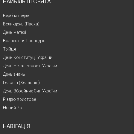
НАЙБІЛЬШІ СВЯТА
Вербна неділя
Великдень (Пасха)
День матері
Вознесіння Господнє
Трійця
День Конституції України
День Незалежності України
День знань
Геловін (Хелловін)
День Збройних Сил України
Різдво Христове
Новий Рік
НАВІГАЦІЯ