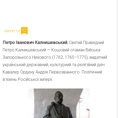
Ваш імейл
Підписатися
Email
Петро Іванович Калнишевський
, Святий Праведний
Петро Калнишевський — Кошовий отаман Війська
Запорозького Низового (1762, 1765–1775), видатний
український державний, культурний та релігійний діяч.
Кавалер Ордену Андрія Первозванного. Політичний
в’язень Російської імперії.