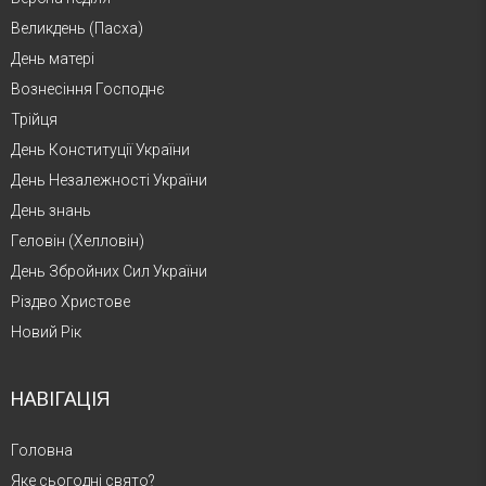
Великдень (Пасха)
День матері
Вознесіння Господнє
Трійця
День Конституції України
День Незалежності України
День знань
Геловін (Хелловін)
День Збройних Сил України
Різдво Христове
Новий Рік
НАВІГАЦІЯ
Головна
Яке сьогодні свято?