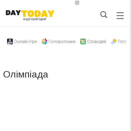
Онлайн Ігри
Головоломки
Словодей
Погод
Олімпіада
Вже 6 років DAY TODAY складає для вас «
Список свят на день
». Підписуйтесь на щоденну розсилку
зручним для вас способом.
Телеграм
Інстаграм