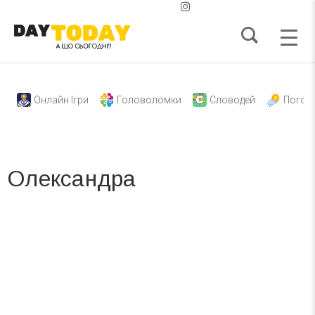
Онлайн Ігри
Головоломки
Словодей
Погод
Олександра
Вже 6 років DAY TODAY складає для вас «
Список свят на день
». Підписуйтесь на щоденну розсилку
зручним для вас способом.
Телеграм
Інстаграм