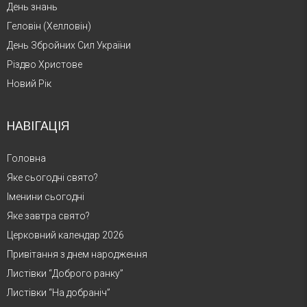
День знань
Геловін (Хелловін)
День Збройних Сил України
Різдво Христове
Новий Рік
НАВІГАЦІЯ
Головна
Яке сьогодні свято?
Іменини сьогодні
Яке завтра свято?
Церковний календар 2026
Привітання з днем народження
Листівки “Доброго ранку”
Листівки “На добраніч”