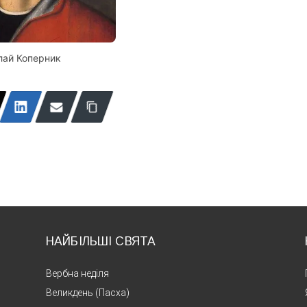
лай Коперник
НАЙБІЛЬШІ СВЯТА
Вербна неділя
Великдень (Пасха)