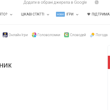
Додати в обрані джерела в Google
ЯТО?
ЦІКАВІ СТАТТІ
ІГРИ
ПІДТРИМА
нове
Онлайн Ігри
Головоломки
Словодей
Погода
ник
свят на день
». Підписуйтесь на щоденну розсилку
Підписатися