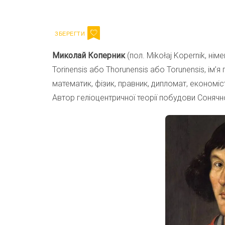
Email
Миколай Коперник
(пол. Mikołaj Kopernik, нім
Torinensis або Thorunensis або Torunensis, ім’
математик, фізик, правник, дипломат, економіс
Автор геліоцентричної теорії побудови Сонячн