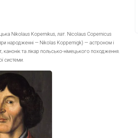
ецька Nikolaus Kopernikus, лат. Nicolaus Copernicus
я при народженні — Nikolas Koppernigk) — астроном і
т, канонік та лікар польсько-німецького походження.
ої системи.