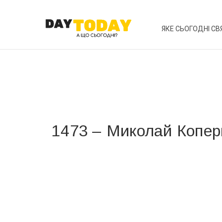
ЯКЕ СЬОГОДНІ СВ
1473 – Миколай Копер
Вже 6 років DAY TODAY складає для вас «
Список 
зручним для вас способом.
Телеграм
Інстаграм
Ваш імейл