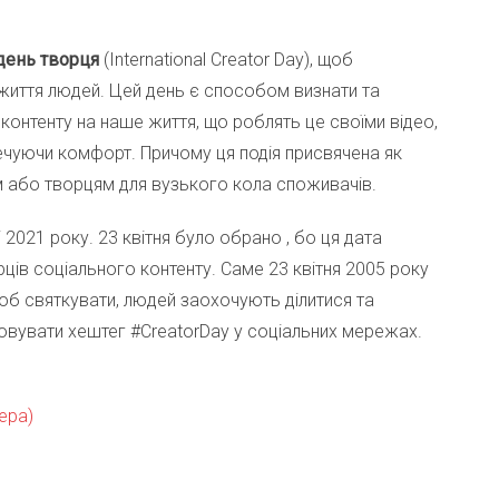
день творця
(International Creator Day), щоб
а життя людей. Цей день є способом визнати та
 контенту на наше життя, що роблять це своїми відео,
чуючи комфорт. Причому ця подія присвячена як
ям або творцям для вузького кола споживачів.
 2021 року. 23 квітня було обрано , бо ця дата
ців соціального контенту. Саме 23 квітня 2005 року
б святкувати, людей заохочують ділитися та
товувати хештег #CreatorDay у соціальних мережах.
ера)