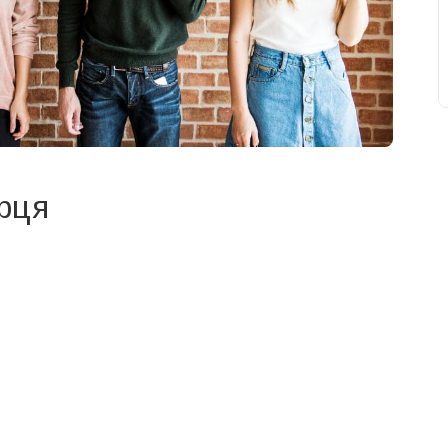
рця
свят на день
». Підписуйтесь на щоденну розсилку
Підписатися