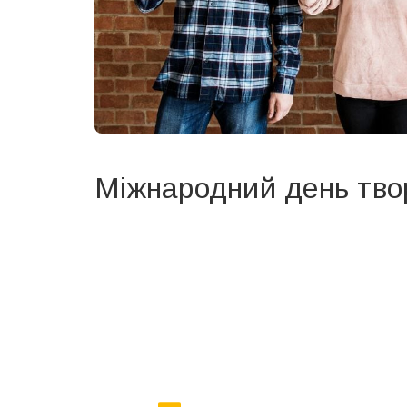
Міжнародний день тво
Вже 6 років DAY TODAY складає для вас «
Список 
зручним для вас способом.
Телеграм
Інстаграм
Ваш імейл
Email