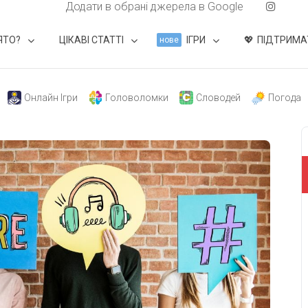
Додати в обрані джерела в Google
ЯТО?
ЦІКАВІ СТАТТІ
ІГРИ
ПІДТРИМА
нове
Онлайн Ігри
Головоломки
Словодей
Погода