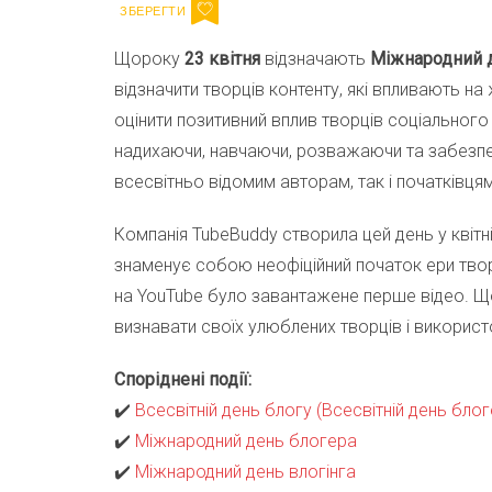
Щороку
23 квітня
відзначають
Міжнародний 
відзначити творців контенту, які впливають н
оцінити позитивний вплив творців соціального
надихаючи, навчаючи, розважаючи та забезпе
всесвітньо відомим авторам, так і початківц
Компанія TubeBuddy створила цей день у квітні
знаменує собою неофіційний початок ери твор
на YouTube було завантажене перше відео. Що
визнавати своїх улюблених творців і викорис
Споріднені події:
✔️
Всесвітній день блогу (Всесвітній день блог
✔️
Міжнародний день блогера
✔️
Міжнародний день влогінга