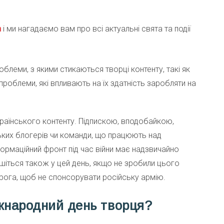
m
і ми нагадаємо вам про всі актуальні свята та події
леми, з якими стикаються творці контенту, такі як
проблеми, які впливають на їх здатність заробляти на
країнського контенту. Підпискою, вподобайкою,
ьких блогерів чи команди, що працюють над
рмаційний фронт під час війни має надзвичайно
шіться також у цей день, якщо не зробили цього
орога, щоб не спонсорувати російську армію.
іжнародний день творця?