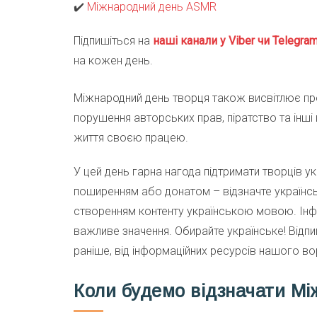
✔️
Міжнародний день ASMR
Підпишіться на
наші канали у Viber чи Telegra
на кожен день.
Міжнародний день творця також висвітлює проб
порушення авторських прав, піратство та інші 
життя своєю працею.
У цей день гарна нагода підтримати творців у
поширенням або донатом – відзначте українс
створенням контенту українською мовою. Інфо
важливе значення. Обирайте українське! Відпи
раніше, від інформаційних ресурсів нашого в
Коли будемо відзначати М