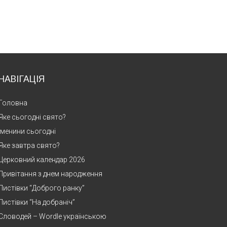
НАВІГАЦІЯ
Головна
Яке сьогодні свято?
Іменини сьогодні
Яке завтра свято?
Церковний календар 2026
Привітання з днем народження
Листівки “Доброго ранку”
Листівки “На добраніч”
Словодей – Wordle українською