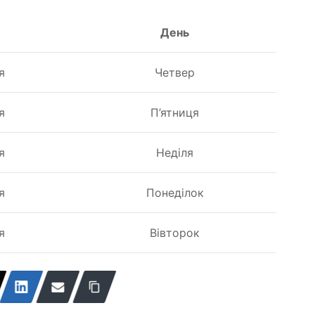
День
я
Четвер
я
П’ятниця
я
Неділя
я
Понеділок
я
Вівторок