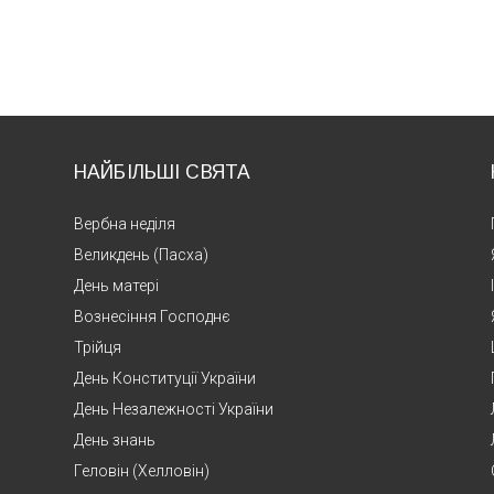
НАЙБІЛЬШІ СВЯТА
Вербна неділя
Великдень (Пасха)
День матері
Вознесіння Господнє
Трійця
День Конституції України
День Незалежності України
День знань
Геловін (Хелловін)