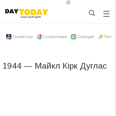
Онлайн Ігри
Головоломки
Словодей
Погод
1944 — Майкл Кірк Дуглас
Вже 6 років DAY TODAY складає для вас «
Список свят на день
». Підписуйтесь на щоденну розсилку
зручним для вас способом.
Телеграм
Інстаграм