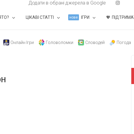
Додати в обрані джерела в Google
ЯТО?
ЦІКАВІ СТАТТІ
ІГРИ
ПІДТРИМА
нове
Онлайн Ігри
Головоломки
Словодей
Погода
он
свят на день
». Підписуйтесь на щоденну розсилку
Підписатися