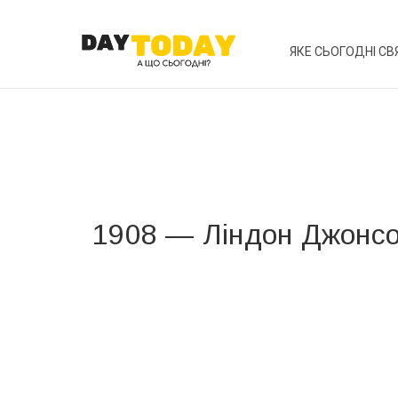
ЯКЕ СЬОГОДНІ СВ
1908 — Ліндон Джонс
Вже 6 років DAY TODAY складає для вас «
Список 
зручним для вас способом.
Телеграм
Інстаграм
Ваш імейл