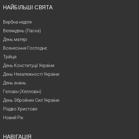
НАЙБІЛЬШІ СВЯТА
Вербна неділя
Великдень (Пасха)
День матері
Вознесіння Господнє
Трійця
День Конституції України
День Незалежності України
День знань
Геловін (Хелловін)
День Збройних Сил України
Різдво Христове
Новий Рік
НАВІГАЦІЯ