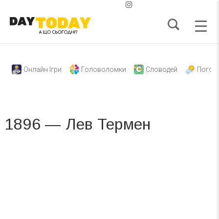
Онлайн Ігри
Головоломки
Словодей
Погод
1896 — Лев Термен
Вже 6 років DAY TODAY складає для вас «
Список свят на день
». Підписуйтесь на щоденну розсилку
зручним для вас способом.
Телеграм
Інстаграм