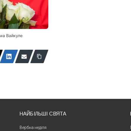
ма Вайкуле
НАЙБІЛЬШІ СВЯТА
Вербна неділя