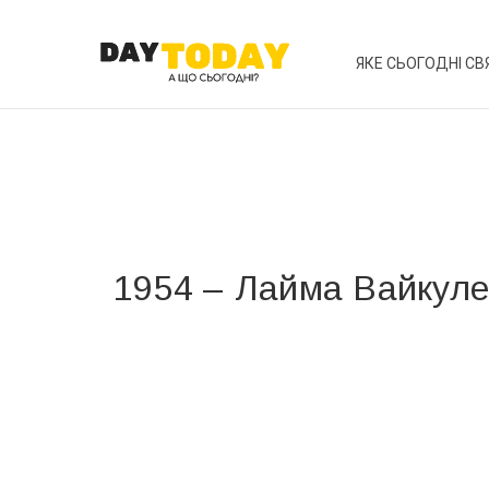
ЯКЕ СЬОГОДНІ СВ
1954 – Лайма Вайкул
Вже 6 років DAY TODAY складає для вас «
Список 
зручним для вас способом.
Телеграм
Інстаграм
Ваш імейл