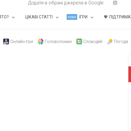
Додати в обрані джерела в Google
ЯТО?
ЦІКАВІ СТАТТІ
ІГРИ
ПІДТРИМА
нове
Онлайн Ігри
Головоломки
Словодей
Погода
е
свят на день
». Підписуйтесь на щоденну розсилку
Підписатися