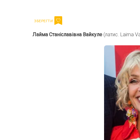
Email
Лайма Станіславівна Вайкуле
(латис. Laima Va