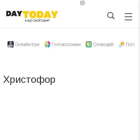
Онлайн Ігри
Головоломки
Словодей
Погод
Христофор
Вже 6 років DAY TODAY складає для вас «
Список свят на день
». Підписуйтесь на щоденну розсилку
зручним для вас способом.
Телеграм
Інстаграм