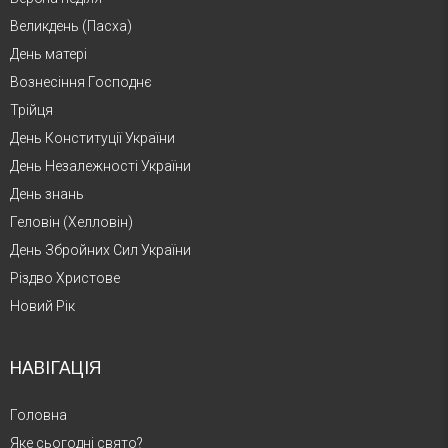
Великдень (Пасха)
День матері
Вознесіння Господнє
Трійця
День Конституції України
День Незалежності України
День знань
Геловін (Хелловін)
День Збройних Сил України
Різдво Христове
Новий Рік
НАВІГАЦІЯ
Головна
Яке сьогодні свято?