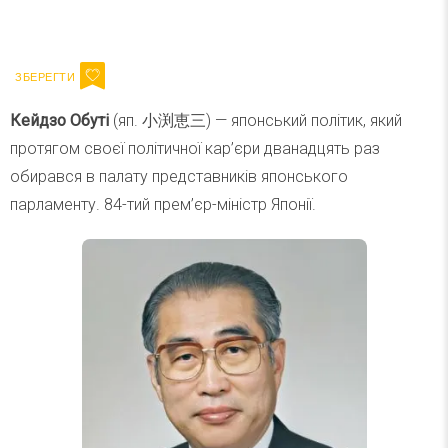
Ваш імейл
Підписатися
Email
Кейдзо Обуті
(яп. 小渕恵三) — японський політик, який
протягом своєї політичної кар’єри дванадцять раз
обирався в палату представників японського
парламенту. 84-тий прем’єр-міністр Японії.