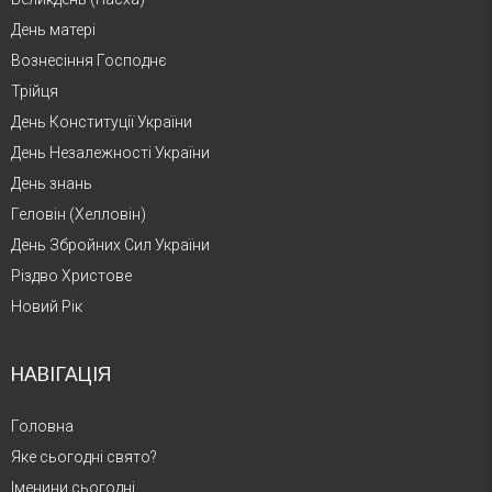
День матері
Вознесіння Господнє
Трійця
День Конституції України
День Незалежності України
День знань
Геловін (Хелловін)
День Збройних Сил України
Різдво Христове
Новий Рік
НАВІГАЦІЯ
Головна
Яке сьогодні свято?
Іменини сьогодні