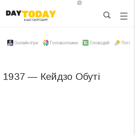
Онлайн Ігри
Головоломки
Словодей
Погод
1937 — Кейдзо Обуті
Вже 6 років DAY TODAY складає для вас «
Список свят на день
». Підписуйтесь на щоденну розсилку
зручним для вас способом.
Телеграм
Інстаграм