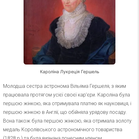
Кароліна Лукреція Гершель
Молодша сестра астронома Вільяма Гершеля, з яким
працювала протягом усієї своєї кар’єри. Кароліна була
першою жінкою, яка отримувала платню як науковиця, і
першою жінкою в Англії, що обійняла урядову посаду.
Вона також була першою жінкою, яка отримала золоту
медаль Королівського астрономічного товариства
(1828 р.) та була визнана почесним членом