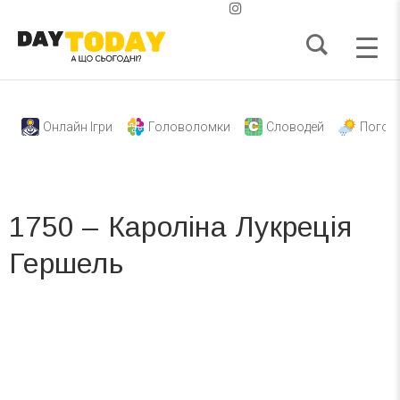
Онлайн Ігри
Головоломки
Словодей
Погод
1750 – Кароліна Лукреція
Гершель
Вже 6 років DAY TODAY складає для вас «
Список свят на день
». Підписуйтесь на щоденну розсилку
зручним для вас способом.
Телеграм
Інстаграм