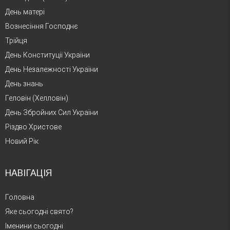
День матері
Вознесіння Господнє
Трійця
День Конституції України
День Незалежності України
День знань
Геловін (Хелловін)
День Збройних Сил України
Різдво Христове
Новий Рік
НАВІГАЦІЯ
Головна
Яке сьогодні свято?
Іменини сьогодні