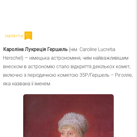
Ваш імейл
Підписатися
Email
Кароліна Лукреція Гершель
(нім. Caroline Lucretia
Herschel) — німецька астрономиня, чиїм найважливішим
внеском в астрономію стало відкриття декількох комет,
включно з періодичною кометою 35P/Гершель – Ріголле,
яка названа її іменем.