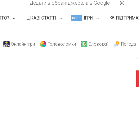
Додати в обрані джерела в Google
ЯТО?
ЦІКАВІ СТАТТІ
ІГРИ
ПІДТРИМА
нове
Онлайн Ігри
Головоломки
Словодей
Погода
свят на день
». Підписуйтесь на щоденну розсилку
Підписатися