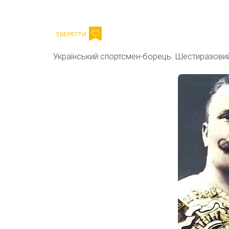
Email
Український спортсмен-борець. Шестиразовий 