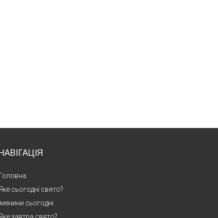
НАВІГАЦІЯ
Головна
Яке сьогодні свято?
Іменини сьогодні
Яке завтра свято?