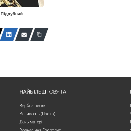
н Піддубний
НАЙБІЛЬШІ СВЯТА
Вербна неділя
Великдень (Пасха)
День матері
Вознесіння Господнє