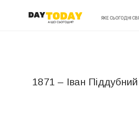
ЯКЕ СЬОГОДНІ СВ
1871 – Іван Піддубний
Вже 6 років DAY TODAY складає для вас «
Список 
зручним для вас способом.
Телеграм
Інстаграм
Ваш імейл