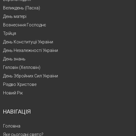
Великдень (Пасха)
День матері
Вознесіння Господнє
Трійця
День Конституції України
День Незалежності України
День знань
Геловін (Хелловін)
День Збройних Сил України
Різдво Христове
Новий Рік
НАВІГАЦІЯ
Головна
Яке сьогодні свято?