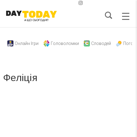
Онлайн Ігри
Головоломки
Словодей
Погод
Феліція
Вже 6 років DAY TODAY складає для вас «
Список свят на день
». Підписуйтесь на щоденну розсилку
зручним для вас способом.
Телеграм
Інстаграм