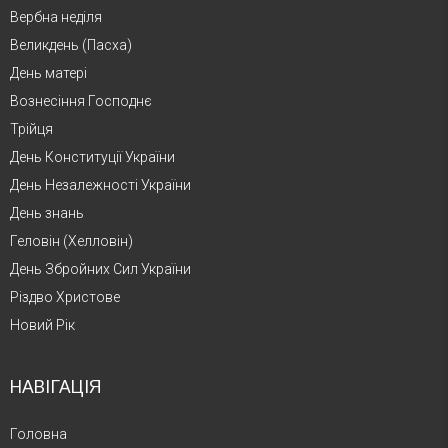
Вербна неділя
Великдень (Пасха)
День матері
Вознесіння Господнє
Трійця
День Конституції України
День Незалежності України
День знань
Геловін (Хелловін)
День Збройних Сил України
Різдво Христове
Новий Рік
НАВІГАЦІЯ
Головна