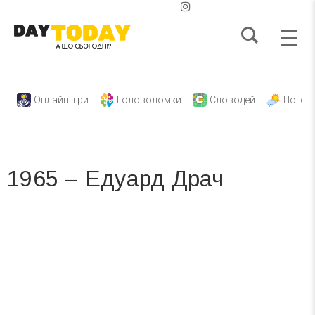
Онлайн Ігри
Головоломки
Словодей
Погод
1965 – Едуард Драч
Вже 6 років DAY TODAY складає для вас «
Список свят на день
». Підписуйтесь на щоденну розсилку
зручним для вас способом.
Телеграм
Інстаграм