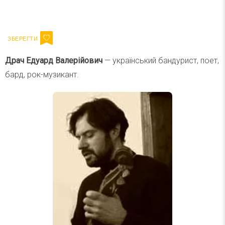
Ваш імейл
Підписатися
Email
Драч Едуард Валерійович
— український бандурист, поет,
бард, рок-музикант.