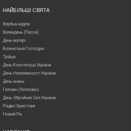
НАЙБІЛЬШІ СВЯТА
Вербна неділя
Великдень (Пасха)
День матері
Вознесіння Господнє
Трійця
День Конституції України
День Незалежності України
День знань
Геловін (Хелловін)
День Збройних Сил України
Різдво Христове
Новий Рік