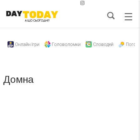
Онлайн Ігри
Головоломки
Словодей
Погод
Домна
Вже 6 років DAY TODAY складає для вас «
Список свят на день
». Підписуйтесь на щоденну розсилку
зручним для вас способом.
Телеграм
Інстаграм