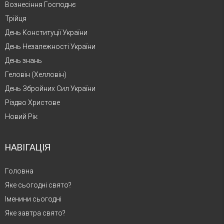
Вознесіння Господнє
Трійця
День Конституції України
День Незалежності України
День знань
Геловін (Хелловін)
День Збройних Сил України
Різдво Христове
Новий Рік
НАВІГАЦІЯ
Головна
Яке сьогодні свято?
Іменини сьогодні
Яке завтра свято?