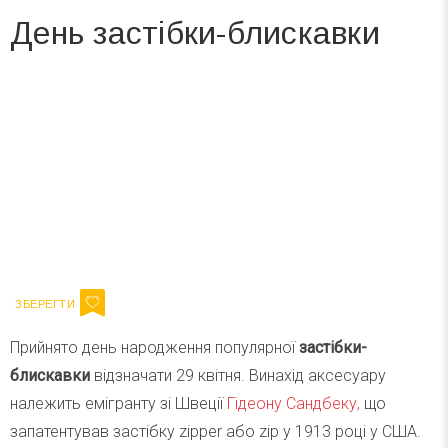
День застібки-блискавки
Вже 6 років DAY TODAY складає для вас «
Список свят на день
». Підписуйтесь на щоденну розсилку
зручним для вас способом.
Телеграм
Інстаграм
Ваш імейл
Підписатися
Email
Прийнято день народження популярної
застібки-
блискавки
відзначати 29 квітня. Винахід аксесуару
належить емігранту зі Швеції
Гідеону Сандбеку,
що
запатентував застібку zipper або zip у 1913 році у США.