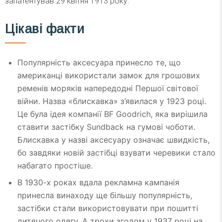
запатентував 29 квітня 1913 року.
Цікаві факти
Популярність аксесуара принесло те, що
американці використали замок для грошових
ременів моряків напередодні Першої світової
війни. Назва «блискавка» з’явилася у 1923 році.
Це була ідея компанії BF Goodrich, яка вирішила
ставити застібку Sundback на гумові чоботи.
Блискавка у назві аксесуару означає швидкість,
бо завдяки новій застібці взувати черевики стало
набагато простіше.
В 1930-х роках вдала рекламна кампанія
принесла винаходу ще більшу популярність,
застібки стали використовувати при пошитті
дитячого одягу. А трохи згодом у 1937 році на