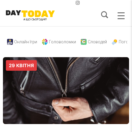
Онлайн Ігри
Головоломки
Словодей
Погод