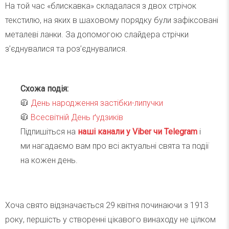
На той час «блискавка» складалася з двох стрічок
текстилю, на яких в шаховому порядку були зафіксовані
металеві ланки. За допомогою слайдера стрічки
з’єднувалися та роз’єднувалися.
Схожа подія:
🧥
День народження застібки-липучки
🧥
Всесвітній День ґудзиків
Підпишіться на
наші канали у Viber чи Telegra
m
і
ми нагадаємо вам про всі актуальні свята та події
на кожен день.
Хоча свято відзначається 29 квітня починаючи з 1913
року, першість у створенні цікавого винаходу не цілком