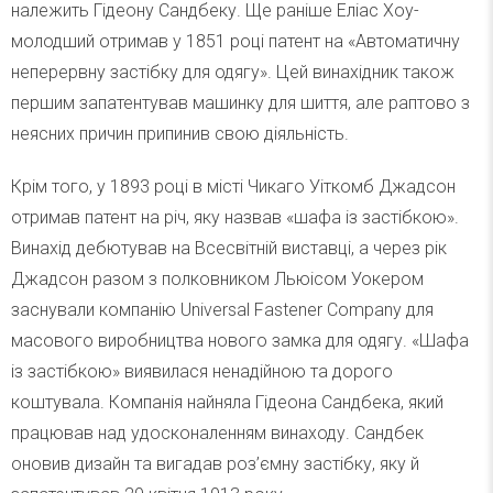
належить Гідеону Сандбеку. Ще раніше Еліас Хоу-
молодший отримав у 1851 році патент на «Автоматичну
неперервну застібку для одягу». Цей винахідник також
першим запатентував машинку для шиття, але раптово з
неясних причин припинив свою діяльність.
Крім того, у 1893 році в місті Чикаго Уіткомб Джадсон
отримав патент на річ, яку назвав «шафа із застібкою».
Винахід дебютував на Всесвітній виставці, а через рік
Джадсон разом з полковником Льюісом Уокером
заснували компанію Universal Fastener Company для
масового виробництва нового замка для одягу. «Шафа
із застібкою» виявилася ненадійною та дорого
коштувала. Компанія найняла Гідеона Сандбека, який
працював над удосконаленням винаходу. Сандбек
оновив дизайн та вигадав роз’ємну застібку, яку й