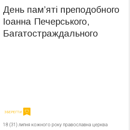
День пам’яті преподобного
Іоанна Печерського,
Багатостраждального
Вже 6 років DAY TODAY складає для вас «
Список свят на день
». Підписуйтесь на щоденну розсилку
зручним для вас способом.
Телеграм
Інстаграм
Ваш імейл
Підписатися
Email
18 (31) липня кожного року православна церква