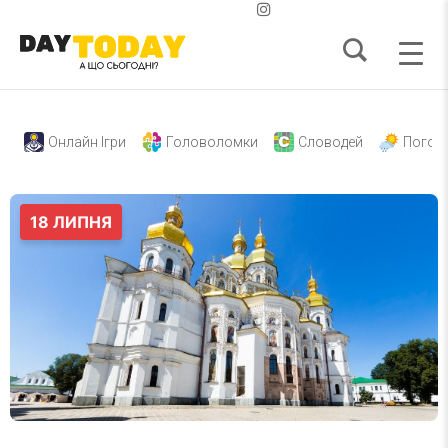
Онлайн Ігри
Головоломки
Словодей
Погод