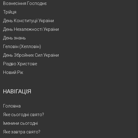
Вознесіння Господнє
Трійця
День Конституції України
День Незалежності України
День знань
Геловін (Хелловін)
День Збройних Сил України
Різдво Христове
Новий Рік
НАВІГАЦІЯ
Головна
Яке сьогодні свято?
Іменини сьогодні
Яке завтра свято?