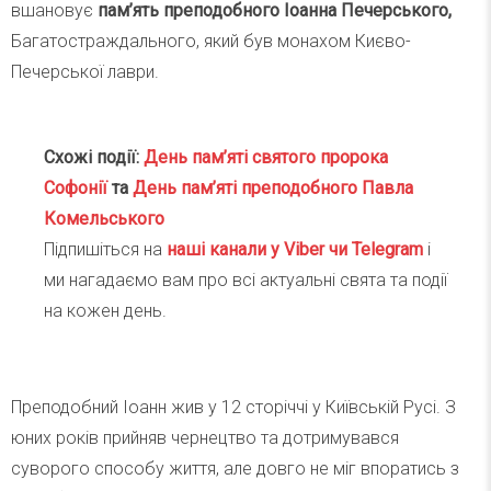
вшановує
пам’ять преподобного Іоанна Печерського,
Багатостраждального, який був монахом Києво-
Печерської лаври.
Схожі події:
День пам’яті святого пророка
Софонії
та
День пам’яті преподобного Павла
Комельського
Підпишіться на
наші канали у Viber чи Telegra
m
і
ми нагадаємо вам про всі актуальні свята та події
на кожен день.
Преподобний Іоанн жив у 12 сторіччі у Київській Русі. З
юних років прийняв чернецтво та дотримувався
суворого способу життя, але довго не міг впоратись з