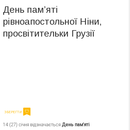
День пам’яті
рівноапостольної Ніни,
просвітительки Грузії
Вже 6 років DAY TODAY складає для вас «
Список свят на день
». Підписуйтесь на щоденну розсилку
зручним для вас способом.
Телеграм
Інстаграм
Ваш імейл
Підписатися
Email
14 (27) січня відзначається
День пам’яті