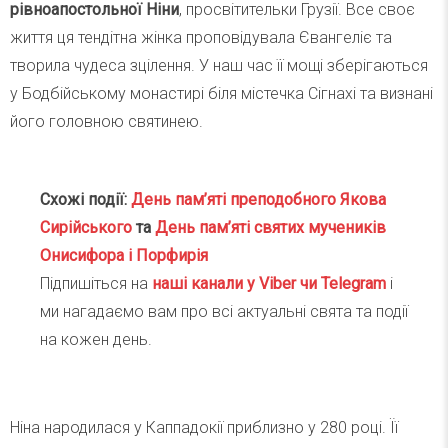
рівноапостольної Ніни
, просвітительки Грузії. Все своє
життя ця тендітна жінка проповідувала Євангеліє та
творила чудеса зцілення. У наш час її мощі зберігаються
у Бодбійському монастирі біля містечка Сігнахі та визнані
його головною святинею.
Схожі події:
День пам’яті преподобного Якова
Сирійського
та
День пам’яті святих мучеників
Онисифора і Порфирія
Підпишіться на
наші канали у Viber чи Telegra
m
і
ми нагадаємо вам про всі актуальні свята та події
на кожен день.
Ніна народилася у Каппадокії приблизно у 280 році. Її