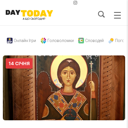
Онлайн Ігри
Головоломки
Словодей
Погод