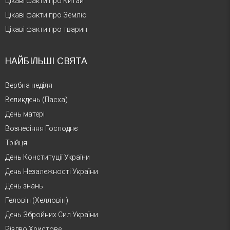
Цікаві факти про Китай
Цікаві факти про Землю
Цікаві факти про тварин
НАЙБІЛЬШІ СВЯТА
Вербна неділя
Великдень (Пасха)
День матері
Вознесіння Господнє
Трійця
День Конституції України
День Незалежності України
День знань
Геловін (Хелловін)
День Збройних Сил України
Різдво Христове