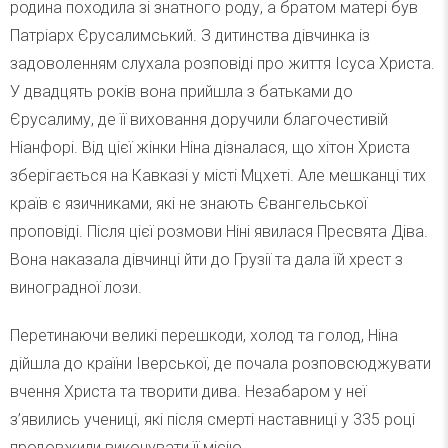
родина походила зі знатного роду, а братом матері був
Патріарх Єрусалимський. З дитинства дівчинка із
задоволенням слухала розповіді про життя Ісуса Христа.
У двадцять років вона прийшла з батьками до
Єрусалиму, де її виховання доручили благочестивій
Ніанфорі. Від цієї жінки Ніна дізналася, що хітон Христа
зберігається на Кавказі у місті Мцхеті. Але мешканці тих
країв є язичниками, які не знають Євангельської
проповіді. Після цієї розмови Ніні явилася Пресвята Діва.
Вона наказала дівчинці йти до Грузії та дала їй хрест з
виноградної лози.
Перетинаючи великі перешкоди, холод та голод, Ніна
дійшла до країни Іверської, де почала розповсюджувати
вчення Христа та творити дива. Незабаром у неї
з’явились учениці, які після смерті наставниці у 335 році
продовжили виконувати її місію.