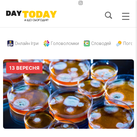
Онлайн Ігри
Головоломки
Словодей
Погод