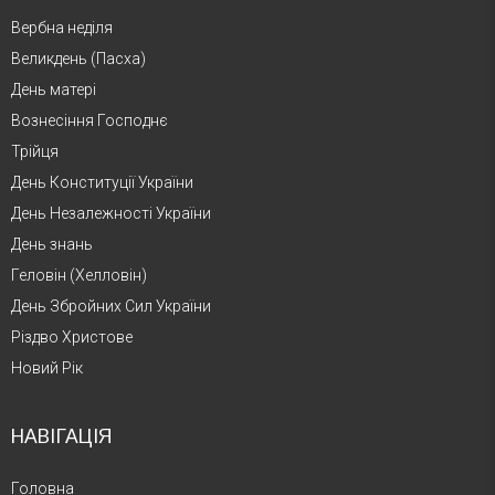
Вербна неділя
Великдень (Пасха)
День матері
Вознесіння Господнє
Трійця
День Конституції України
День Незалежності України
День знань
Геловін (Хелловін)
День Збройних Сил України
Різдво Христове
Новий Рік
НАВІГАЦІЯ
Головна