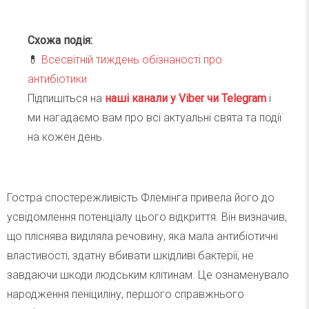
Схожа подія:
💊
Всесвітній тиждень обізнаності про
антибіотики
Підпишіться на
наші канали у Viber чи Telegra
m
і
ми нагадаємо вам про всі актуальні свята та події
на кожен день.
Гостра спостережливість Флемінга привела його до
усвідомлення потенціалу цього відкриття. Він визначив,
що пліснява виділяла речовину, яка мала антибіотичні
властивості, здатну вбивати шкідливі бактерії, не
завдаючи шкоди людським клітинам. Це ознаменувало
народження пеніциліну, першого справжнього