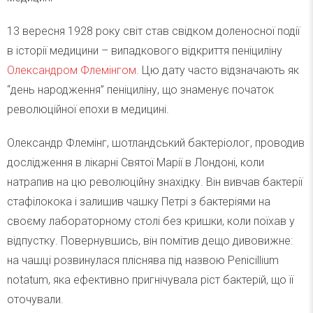
13 вересня 1928 року світ став свідком доленосної події
в історії медицини – випадкового відкриття пеніциліну
Олександром Флемінгом.
Цю дату часто відзначають як
“день народження” пеніциліну, що знаменує початок
революційної епохи в медицині.
Олександр Флемінг, шотландський бактеріолог, проводив
дослідження в лікарні Святої Марії в Лондоні, коли
натрапив на цю революційну знахідку. Він вивчав бактерії
стафілокока і залишив чашку Петрі з бактеріями на
своєму лабораторному столі без кришки, коли поїхав у
відпустку. Повернувшись, він помітив дещо дивовижне:
на чашці розвинулася пліснява під назвою Penicillium
notatum, яка ефективно пригнічувала ріст бактерій, що її
оточували.