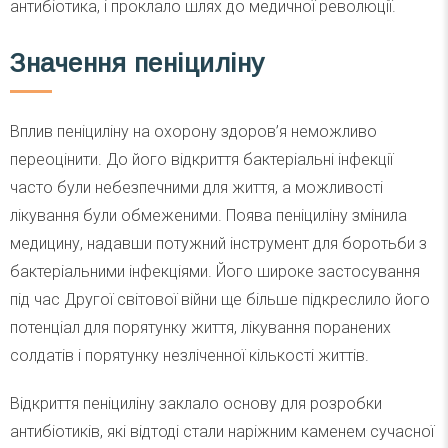
антибіотика, і проклало шлях до медичної революції.
Значення пеніциліну
Вплив пеніциліну на охорону здоров’я неможливо
переоцінити. До його відкриття бактеріальні інфекції
часто були небезпечними для життя, а можливості
лікування були обмеженими. Поява пеніциліну змінила
медицину, надавши потужний інструмент для боротьби з
бактеріальними інфекціями. Його широке застосування
під час Другої світової війни ще більше підкреслило його
потенціал для порятунку життя, лікування поранених
солдатів і порятунку незліченної кількості життів.
Відкриття пеніциліну заклало основу для розробки
антибіотиків, які відтоді стали наріжним каменем сучасної