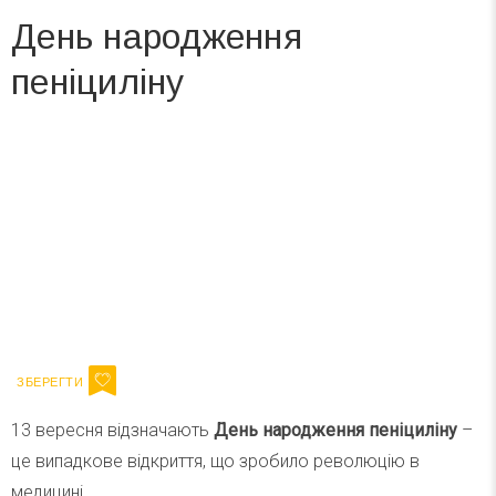
День народження
пеніциліну
Вже 6 років DAY TODAY складає для вас «
Список свят на день
». Підписуйтесь на щоденну розсилку
зручним для вас способом.
Телеграм
Інстаграм
Ваш імейл
Підписатися
Email
13 вересня відзначають
День народження пеніциліну
–
це випадкове відкриття, що зробило революцію в
медицині