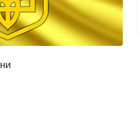
їни
свят на день
». Підписуйтесь на щоденну розсилку
Підписатися