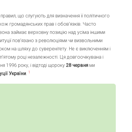
 правил, що слугують для визначення її політичного
акож громадянських прав і обов’язків. Часто
вона займає верховну позицію над усіма іншими
итуції пов’язано з революціями чи визвольними
оком на шляху до суверенітету. Не є виключенням і
п’ятому році незалежності. Ця довгоочікувана і
ня 1996 року, і відтоді щороку
28 червня
ми
1
ції України
.