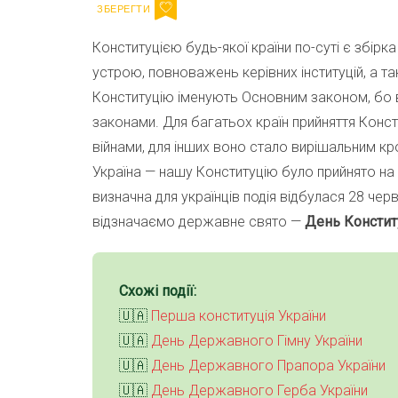
Конституцією будь-якої країни по-суті є збірка
устрою, повноважень керівних інституцій, а т
Конституцію іменують Основним законом, бо 
законами. Для багатьох країн прийняття Конст
війнами, для інших воно стало вирішальним кр
Україна — нашу Конституцію було прийнято на 
визначна для українців подія відбулася 28 черв
відзначаємо державне свято —
День Конститу
Схожі події:
🇺🇦
Перша конституція України
🇺🇦
День Державного Гімну України
🇺🇦
День Державного Прапора України
🇺🇦
День Державного Герба України