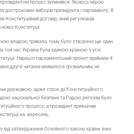
 президентом процес зупинився. Якоюсь мірою
ля дострокових виборів президента і парламенту. 8
али Конституційний договір, який регулював
нової Конституції.
чою владою тривала, тому було створено ще один
а той час Україна була єдиною країною з усіх
титуції. Нарешті парламентський проект прийняли 4
рвня друге читання виявилося провальним, не
нні державою, адже строк дії Конституційного
адою національної безпеки та Радою регіонів було
итуційного процесу, а президент призначив
нституції на вересень.
у від затвердження Основного закону країни, вже