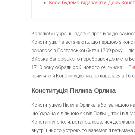
Коли будемо відзначати День Конст
Волелюбні українці здавна прагнули до самост
Конституції. Не всі знають, що першою з конст
почалося з Полтавської битви 1709 року — піс
Війська Запорізького перебрався до міста Бен
1710 року обрали собі нового очільника —
Пи
прийнято й Конституцію, яка складалася з 16 
Конституція Пилипа Орлика
Конституцією Пилипа Орлика, або, за іншою 
що Україна є вільною як від Польщі, так і від
Константинополя, встановлювалися державні 
внутрішнього устрою, то взаємодія гетьмана