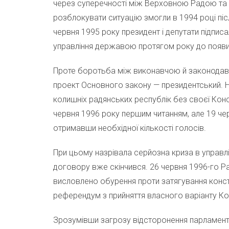
через суперечності між Верховною Радою та
розблокувати ситуацію змогли в 1994 році піс
червня 1995 року президент і депутати підпис
управління державою протягом року до появи 
Проте боротьба між виконавчою й законодав
проект Основного закону — президентський. Н
колишніх радянських республік без своєї Конс
червня 1996 року першим читанням, але 19 че
отримавши необхідної кількості голосів.
При цьому назрівала серйозна криза в управлі
договору вже скінчився. 26 червня 1996-го Р
висловлено обурення проти затягування конст
референдум з прийняття власного варіанту Ко
Зрозумівши загрозу відсторонення парламент