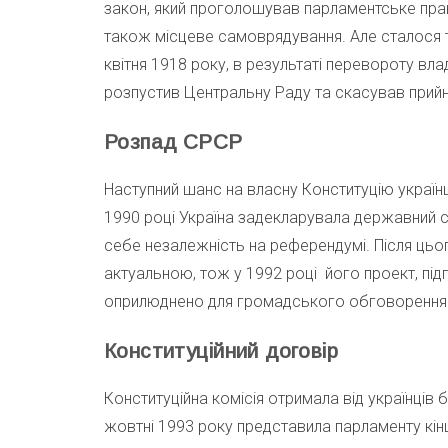
закон, який проголошував парламентське правл
також місцеве самоврядування. Але сталося т
квітня 1918 року, в результаті перевороту вл
розпустив Центральну Раду та скасував прийня
Розпад СРСР
Наступний шанс на власну Конституцію україн
1990 році Україна задекларувала державний с
себе незалежність на референдумі. Після цьо
актуальною, тож у 1992 році його проект, пі
оприлюднено для громадського обговорення
Конституційний договір
Конституційна комісія отримала від українців 
жовтні 1993 року представила парламенту кінц