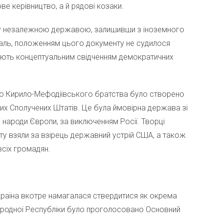
ве керівництво, а й рядові козаки.
у незалежною державою, залишивши з іноземного
жаль, положенням цього документу не судилося
жають концептуальним свідченням демократичних
ого Кирило-Мефодіївського братства було створено
их Сполучених Штатів. Це була ймовірна держава зі
і народи Європи, за виключенням Росії. Творці
у взяли за взірець державний устрій США, а також
всіх громадян.
 Україна вкотре намагалася ствердитися як окрема
родної Республіки було проголосовано Основний