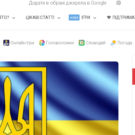
Додати в обрані джерела в Google
ЯТО?
ЦІКАВІ СТАТТІ
ІГРИ
ПІДТРИМА
нове
Онлайн Ігри
Головоломки
Словодей
Погода