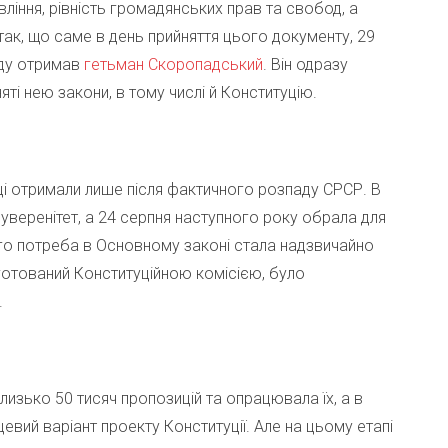
іння, рівність громадянських прав та свобод, а
ак, що саме в день прийняття цього документу, 29
аду отримав
гетьман Скоропадський
. Він одразу
ті нею закони, в тому числі й Конституцію.
ці отримали лише після фактичного розпаду СРСР. В
уверенітет, а 24 серпня наступного року обрала для
го потреба в Основному законі стала надзвичайно
дготований Конституційною комісією, було
.
близько 50 тисяч пропозицій та опрацювала їх, а в
евий варіант проекту Конституції. Але на цьому етапі