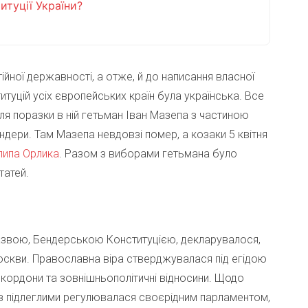
итуції України?
ійної державності, а отже, й до написання власної
итуцій усіх європейських країн була українська. Все
ля поразки в ній гетьман Іван Мазепа з частиною
дери. Там Мазепа невдовзі помер, а козаки 5 квітня
липа Орлика
. Разом з виборами гетьмана було
статей.
назвою, Бендерською Конституцією, декларувалося,
 Москви. Православна віра стверджувалася під егідою
кордони та зовнішньополітичні відносини. Щодо
 з підлеглими регулювалася своєрідним парламентом,