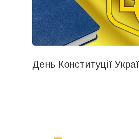
День Конституції Укра
Вже 6 років DAY TODAY складає для вас «
Список 
зручним для вас способом.
Телеграм
Інстаграм
Ваш імейл
Email