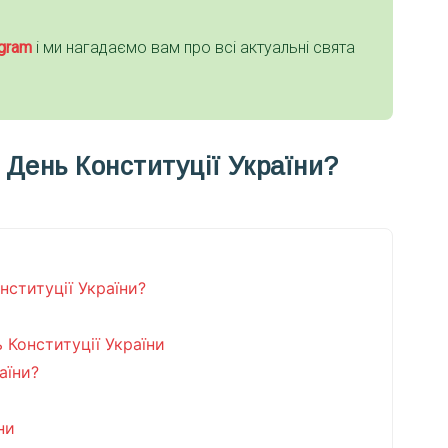
gra
m
і ми нагадаємо вам про всі актуальні свята
 День Конституції України?
нституції України?
ь Конституції України
аїни?
ни