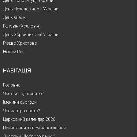
День Конституції України
День Незалежності України
День знань
Геловін (Хелловін)
День Збройних Сил України
Різдво Христове
Новий Рік
НАВІГАЦІЯ
Головна
Яке сьогодні свято?
Іменини сьогодні
Яке завтра свято?
Церковний календар 2026
Привітання з днем народження
Листівки “Доброго ранку”