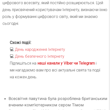
цифрового всесвіту, який постійно розширюється. Цей
день присвячений користувачам Інтернету, визнаючи їхню
роль у формуванні цифрового світу, який ми знаємо
сьогодні.
Схожі події:
💻
День народження Інтернету
💻
День безпечного Інтернету
Підпишіться на
наші канали у Viber чи Telegra
m
і
ми нагадаємо вам про всі актуальні свята та події
на кожен день.
Всесвітня павутина була розроблена британським
вченим-комп’ютерником сером Тімом