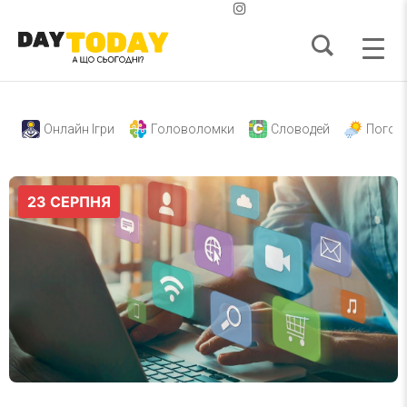
Онлайн Ігри
Головоломки
Словодей
Погод