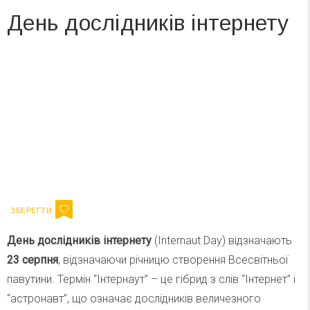
День дослідників інтернету
Вже 6 років DAY TODAY складає для вас «
Список свят на день
». Підписуйтесь на щоденну розсилку
зручним для вас способом.
Телеграм
Інстаграм
Ваш імейл
Підписатися
Email
День дослідників інтернету
(Internaut Day) відзначають
23 серпня
, відзначаючи річницю створення Всесвітньої
павутини. Термін “Інтернаут” – це гібрид з слів “Інтернет” і
“астронавт”, що означає дослідників величезного