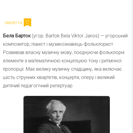
Ваш імейл
Підписатися
Email
Бела Барток
(угор. Bartok Bela Viktor Janos) — угорський
композитор, піаніст і музикознавець-фольклорист.
Розвивав власну музичну мову, поєднуючи фольклорні
елементи з математичною концепцією тону і ритмічної
пропорції. Має велику музичну спадщину, яка включає
шість струнних квартетів, концерти, оперу і великий
дитячий педагогічний репертуар.