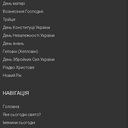
День матері
Вознесіння Господнє
Трійця
День Конституції України
День Незалежності України
День знань
Геловін (Хелловін)
День Збройних Сил України
Різдво Христове
Новий Рік
НАВІГАЦІЯ
Головна
Яке сьогодні свято?
Іменини сьогодні