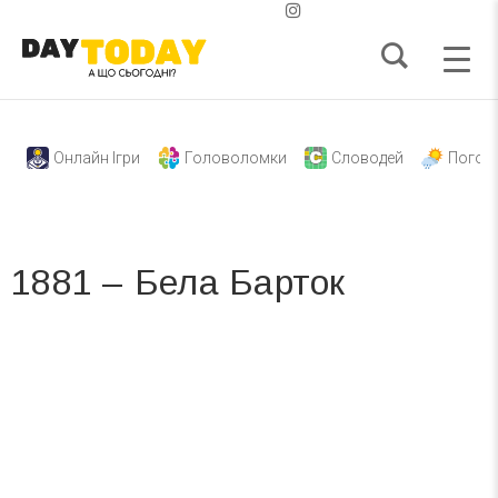
Онлайн Ігри
Головоломки
Словодей
Погод
1881 – Бела Барток
Вже 6 років DAY TODAY складає для вас «
Список свят на день
». Підписуйтесь на щоденну розсилку
зручним для вас способом.
Телеграм
Інстаграм