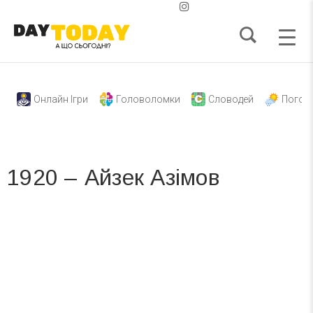
Онлайн Ігри
Головоломки
Словодей
Погод
1920 – Айзек Азімов
Вже 6 років DAY TODAY складає для вас «
Список свят на день
». Підписуйтесь на щоденну розсилку
зручним для вас способом.
Телеграм
Інстаграм