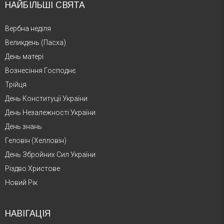
НАЙБІЛЬШІ СВЯТА
Вербна неділя
Великдень (Пасха)
День матері
Вознесіння Господнє
Трійця
День Конституції України
День Незалежності України
День знань
Геловін (Хелловін)
День Збройних Сил України
Різдво Христове
Новий Рік
НАВІГАЦІЯ