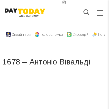
Онлайн Ігри
Головоломки
Словодей
Погод
1678 – Антоніо Вівальді
Вже 6 років DAY TODAY складає для вас «
Список свят на день
». Підписуйтесь на щоденну розсилку
зручним для вас способом.
Телеграм
Інстаграм