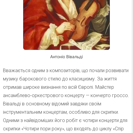
Антоніо Вівальді
Вважається одним з композиторів, що почали розвивати
музику барокового стилю до класицизму. За життя
отримав широке визнання по всій Європі. Майстер
ансамблево-оркестрового концерту — кончерто гроссо.
Вівальді в основному відомий завдяки своїм
інструментальним концертам, особливо для скрипки.
Одними з найвідоміших його робіт є чотири концерти для
скрипки «Чотири пори року», що входять до циклу «Спір