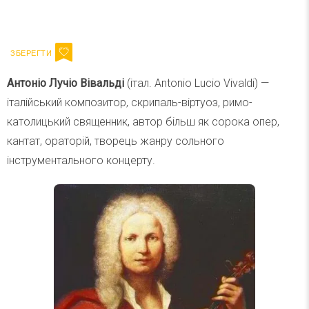
Ваш імейл
Підписатися
Email
Антоніо Лучіо Вівальді
(італ. Antonio Lucio Vivaldi) —
італійський композитор, скрипаль-віртуоз, римо-
католицький священник, автор більш як сорока опер,
кантат, ораторій, творець жанру сольного
інструментального концерту.