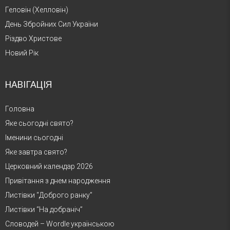
Геловін (Хелловін)
День Збройних Сил України
Різдво Христове
Новий Рік
НАВІГАЦІЯ
Головна
Яке сьогодні свято?
Іменини сьогодні
Яке завтра свято?
Церковний календар 2026
Привітання з днем народження
Листівки “Доброго ранку”
Листівки “На добраніч”
Словодей – Wordle українською