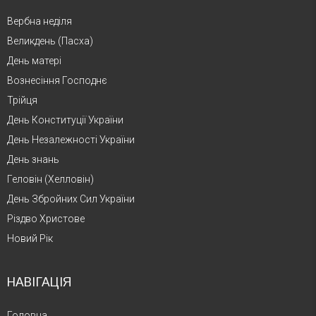
Вербна неділя
Великдень (Пасха)
День матері
Вознесіння Господнє
Трійця
День Конституції України
День Незалежності України
День знань
Геловін (Хелловін)
День Збройних Сил України
Різдво Христове
Новий Рік
НАВІГАЦІЯ
Головна