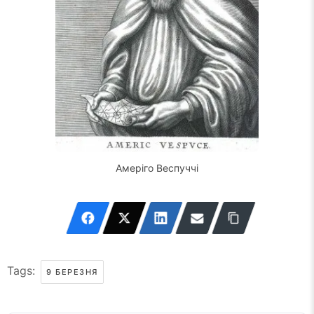
Амеріго Веспуччі
Tags:
9 БЕРЕЗНЯ