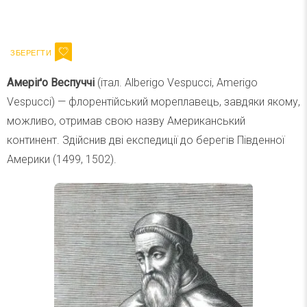
Ваш імейл
Підписатися
Email
Амеріґо Веспуччі
(італ. Alberigo Vespucci, Amerigo
Vespucci) — флорентійський мореплавець, завдяки якому,
можливо, отримав свою назву Американський
континент. Здійснив дві експедиції до берегів Південної
Америки (1499, 1502).