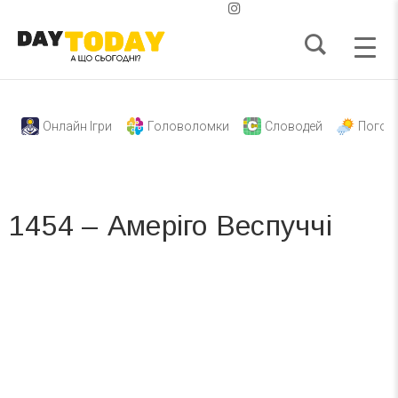
Онлайн Ігри
Головоломки
Словодей
Погод
1454 – Амеріго Веспуччі
Вже 6 років DAY TODAY складає для вас «
Список свят на день
». Підписуйтесь на щоденну розсилку
зручним для вас способом.
Телеграм
Інстаграм