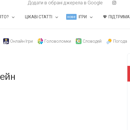
Додати в обрані джерела в Google
ЯТО?
ЦІКАВІ СТАТТІ
ІГРИ
ПІДТРИМА
нове
Онлайн Ігри
Головоломки
Словодей
Погода
тейн
свят на день
». Підписуйтесь на щоденну розсилку
Підписатися