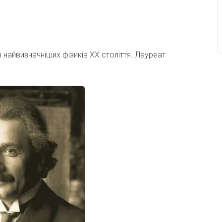
н з найвизначніших фізиків XX століття. Лауреат