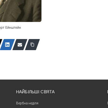
ерт Ейнштейн
НАЙБІЛЬШІ СВЯТА
Вербна неділя