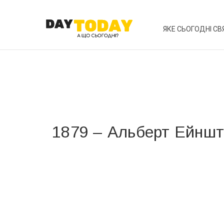
ЯКЕ СЬОГОДНІ СВ
1879 – Альберт Ейнш
Вже 6 років DAY TODAY складає для вас «
Список 
зручним для вас способом.
Телеграм
Інстаграм
Ваш імейл