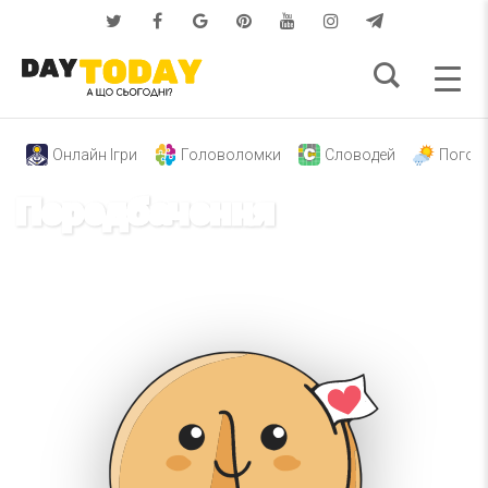
Онлайн Ігри
Головоломки
Словодей
Погод
Передбачення