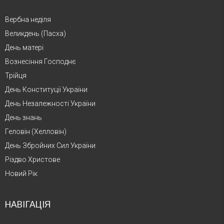
Вербна неділя
Великдень (Пасха)
День матері
Вознесіння Господнє
Трійця
День Конституції України
День Незалежності України
День знань
Геловін (Хелловін)
День Збройних Сил України
Різдво Христове
Новий Рік
НАВІГАЦІЯ