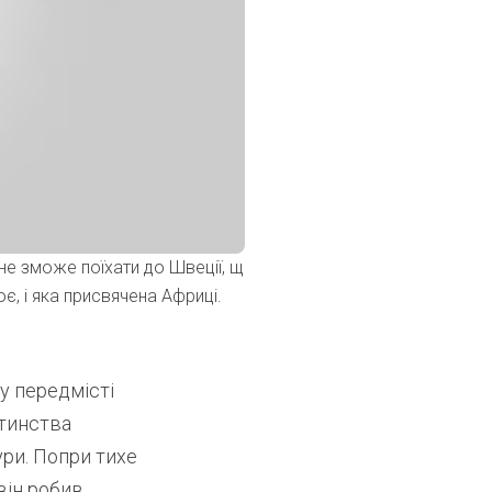
 не зможе поїхати до Швеції, щ
є, і яка присвячена Африці.
у передмісті
итинства
ури. Попри тихе
він робив