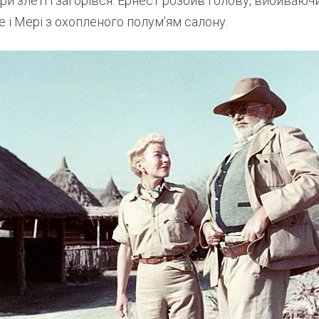
ри злеті і загорівся. Ернест розбив голову, вибиваючи
 і Мері з охопленого полум’ям салону.