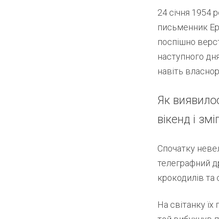
24 січня 1954 
письменник Ерн
поспішно верст
наступного дня
навіть власнору
Як виявилос
вікенд і зм
Спочатку неве
телеграфний др
крокодилів та с
На світанку їх