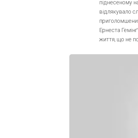
піднесеному на
відлякувало сл
приголомшений:
Ернеста Гемінґ
життя, що не 