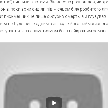
строї, сиплячи жартами​. Він весело розповідав, як хр
онів, поки вони сиділи під місяцем біля розбитого літа
 письменник не лише обдурив смерть, а й глузував із 
вея це було лише одним з епізодів його неймовірног
поступається за драматизмом його найкращим романа