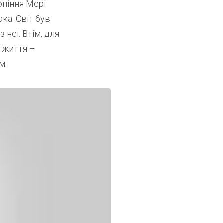
опіння Мері
ка. Світ був
неї. Втім, для
о життя –
м.