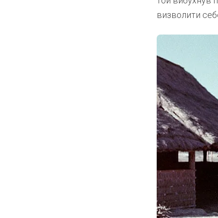
той вибухнув п
визволити себе