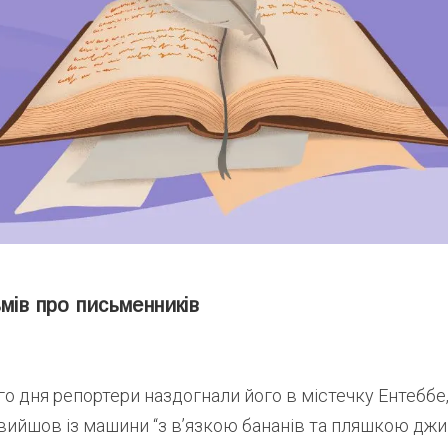
мів про письменників
о дня репортери наздогнали його в містечку Ентеббе,
 вийшов із машини “з в’язкою бананів та пляшкою джи