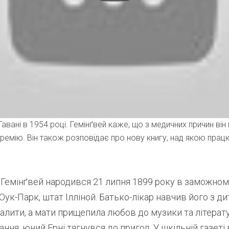
Гавані в 1954 році. Гемінґвей каже, що з медичних причин він
емію. Він також розповідає про нову книгу, над якою працю
 Гемінґвей народився 21 липня 1899 року в заможном
 Оук-Парк, штат Ілліной. Батько-лікар навчив його з д
алити, а мати прищепила любов до музики та літерат
ння, юний Ерні тягнувся до пригод. У шкільній газеті 