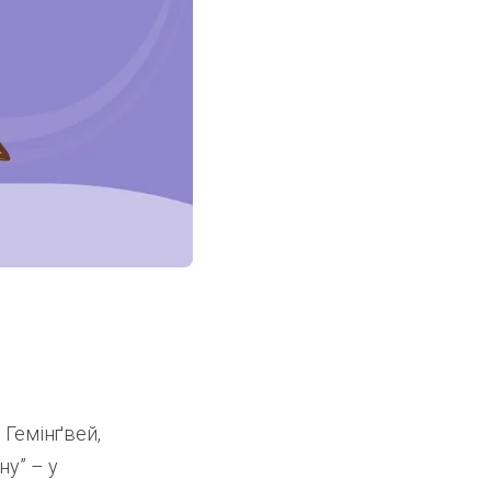
 Гемінґвей,
ну” – у