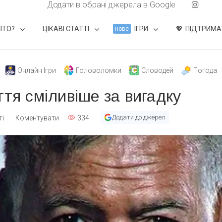
Додати в обрані джерела в Google
ЯТО?
ЦІКАВІ СТАТТІ
ІГРИ
ПІДТРИМА
нове
Онлайн Ігри
Головоломки
Словодей
Погода
ття сміливіше за вигадку
Додати до джерел
ті
Коментувати
334