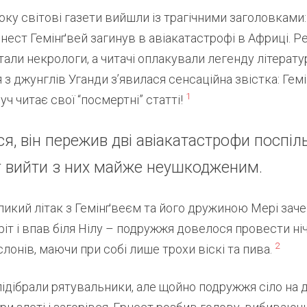
року світові газети вийшли із трагічними заголовками
ест Гемінґвей загинув в авіакатастрофі в Африці. Р
али некрологи, а читачі оплакували легенду літерату
 з джунглів Уганди з’явилася сенсаційна звістка: Гем
1
ч читає свої “посмертні” статті​!
я, він пережив дві авіакатастрофи поспіл
іг вийти з них майже неушкодженим.
ликий літак з Гемінґвеєм та його дружиною Мері зач
іт і впав біля Нілу – подружжя довелося провести ні
2
лонів, маючи при собі лише трохи віскі та пива​.
 підібрали рятувальники, але щойно подружжя сіло на д