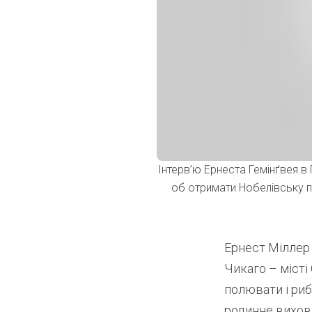
Інтерв’ю Ернеста Гемінґвея в 
об отримати Нобелівську пр
Ернест Міллер
Чикаго – місті
полювати і риб
родинне вихова