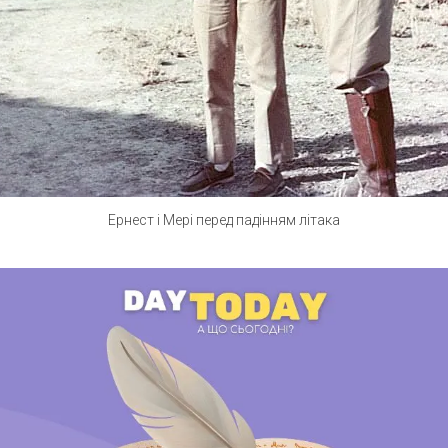
Ернест і Мері перед падінням літака