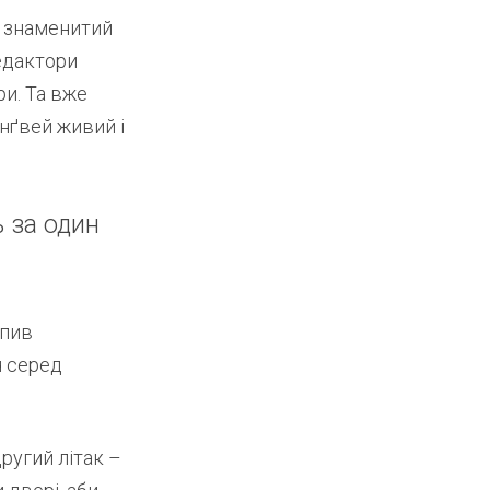
: знаменитий
едактори
ри. Та вже
інґвей живий і
ь за один
епив
ч серед
ругий літак –