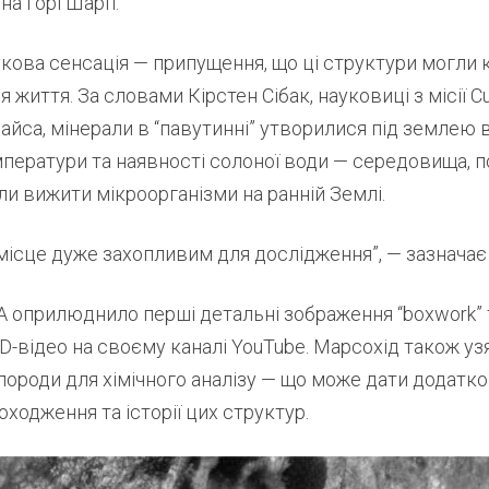
 на горі Шарп.
кова сенсація — припущення, що ці структури могли 
життя. За словами Кірстен Сібак, науковиці з місії Cur
айса, мінерали в “павутинні” утворилися під землею 
ператури та наявності солоної води — середовища, п
гли вижити мікроорганізми на ранній Землі.
місце дуже захопливим для дослідження”, — зазначає 
A оприлюднило перші детальні зображення “boxwork” 
D-відео на своєму каналі YouTube. Марсохід також уз
ороди для хімічного аналізу — що може дати додатко
оходження та історії цих структур.