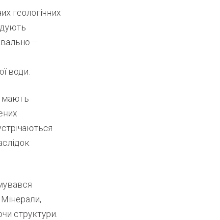
них геологічних
адують
квально —
ї води.
, мають
ених
зустрічаються
аслідок
рмувався
 Мінерали,
ючи структури.