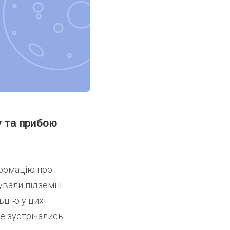
у та прибою
формацію про
нували підземні
ьцію у цих
е зустрічались