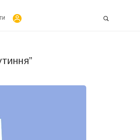
ТИ
утиння”