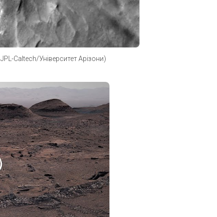
PL-Caltech/Університет Арізони)