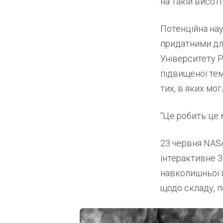
на такій висоті
Потенційна нау
придатними для 
Університету Р
підвищеної тем
тих, в яких мо
“Це робить це 
23 червня NAS
інтерактивне 3
навколишньої п
щодо складу, п