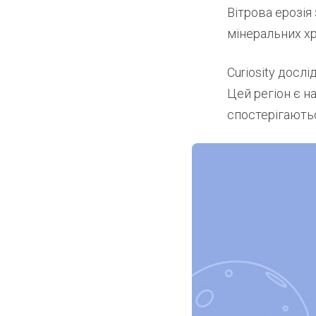
Вітрова ерозі
мінеральних хр
Curiosity досл
Цей регіон є н
спостерігаютьс