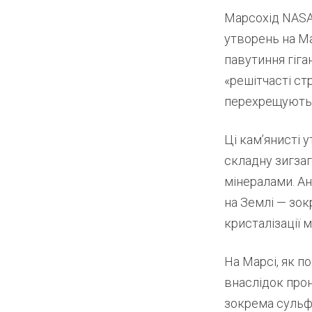
Марсохід NASA 
утворень на Ма
павутиння гіган
«решітчасті ст
перехрещуються
Ці кам’янисті 
складну зигза
мінералами. Ан
на Землі — зо
кристалізації м
На Марсі, як п
внаслідок прон
зокрема сульфа