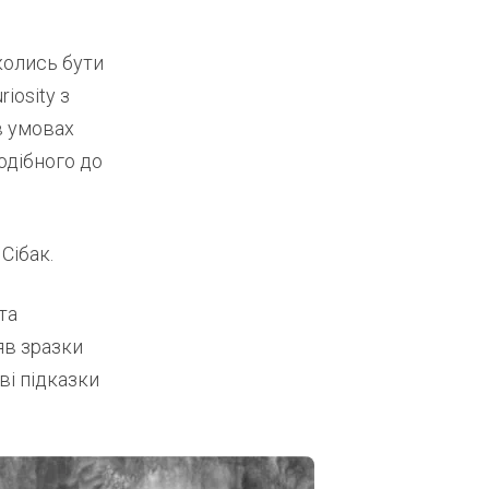
колись бути
iosity з
в умовах
одібного до
Сібак.
та
яв зразки
ві підказки