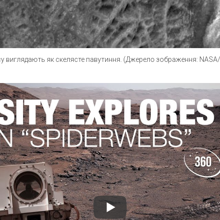
у виглядають як скелясте павутиння. (Джерело зображення: NASA/J