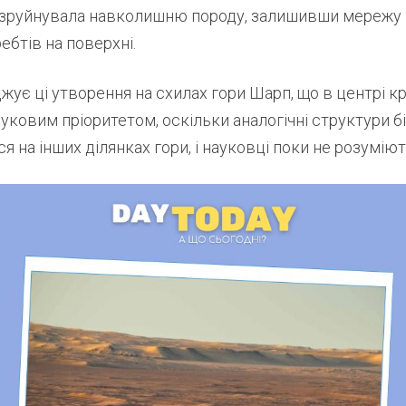
я зруйнувала навколишню породу, залишивши мережу
ебтів на поверхні.
іджує ці утворення на схилах гори Шарп, що в центрі к
ауковим пріоритетом, оскільки аналогічні структури б
я на інших ділянках гори, і науковці поки не розуміют