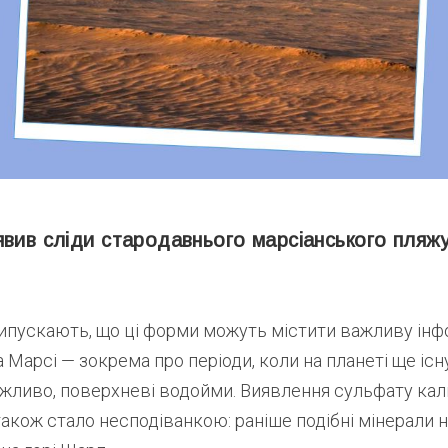
явив сліди стародавнього марсіанського пляж
ипускають, що ці форми можуть містити важливу ін
а Марсі — зокрема про періоди, коли на планеті ще іс
ожливо, поверхневі водойми. Виявлення сульфату кал
акож стало несподіванкою: раніше подібні мінерали н