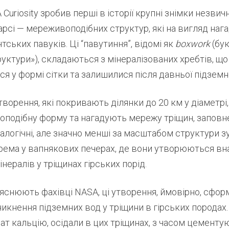
Curiosity зробив перші в історії крупні знімки незвич
рсі — мереживоподібних структур, які на вигляд наг
тських павуків. Ці “павутиння”, відомі як
boxwork
(бу
руктури»), складаються з мінералізованих хребтів, що
 у формі сітки та залишилися після давньої підземно
утворення, які покривають ділянки до 20 км у діаметрі
гоподібну форму та нагадують мережу тріщин, заповн
алогічні, але значно менші за масштабом структури 
крема у вапнякових печерах, де вони утворюються вн
інералів у тріщинах гірських порід.
ояснюють фахівці NASA, ці утворення, ймовірно, сфо
икнення підземних вод у тріщини в гірських породах.
т кальцію, осідали в цих тріщинах, з часом цементу