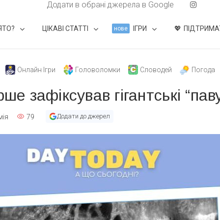
Додати в обрані джерела в Google
ЯТО?
ЦІКАВІ СТАТТІ
ІГРИ
ПІДТРИМА
нове
Онлайн Ігри
Головоломки
Словодей
Погода
рше зафіксував гігантські “пав
Додати до джерел
мія
79