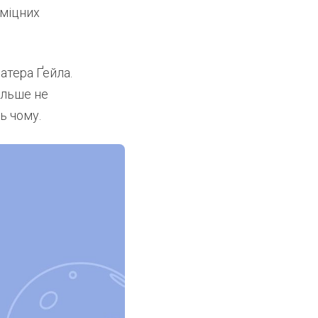
 міцних
ратера Ґейла.
ільше не
ь чому.