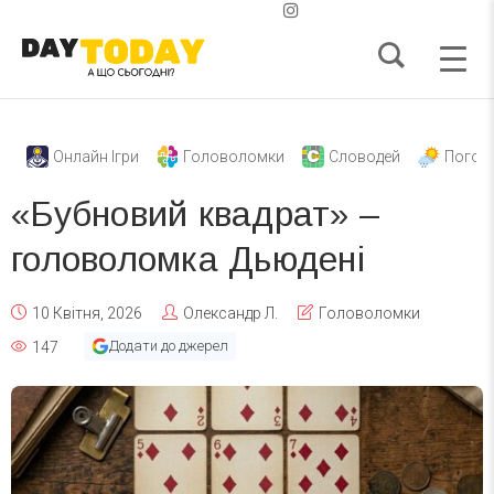
Онлайн Ігри
Головоломки
Словодей
Погод
«Бубновий квадрат» –
головоломка Дьюдені
10 Квітня, 2026
Олександр Л.
Головоломки
Додати до джерел
147