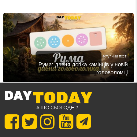
Наступний пост
Рума: давня логіка камінців у новій
головоломці