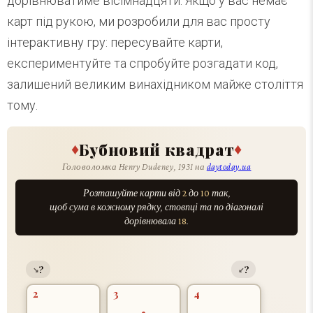
дорівнюватиме вісімнадцяти. Якщо у вас немає
карт під рукою, ми розробили для вас просту
інтерактивну гру: пересувайте карти,
експериментуйте та спробуйте розгадати код,
залишений великим винахідником майже століття
тому.