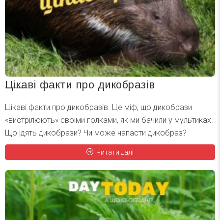
Цікаві факти про дикобразів
Цікаві факти про дикобразів. Це міф, що дикобрази
«вистрілюють» своїми голками, як ми бачили у мультиках.
Що їдять дикобрази? Чи може напасти дикобраз?
Читати далі