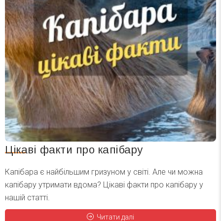
Цікаві факти про капібару
Капібара є найбільшим гризуном у світі. Але чи можна
капібару утримати вдома? Цікаві факти про капібару у
нашій статті.
Читати далі