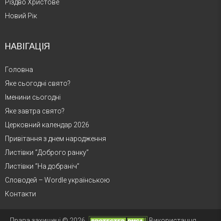
Різдво Христове
Новий Рік
НАВІГАЦІЯ
Головна
Яке сьогодні свято?
Іменини сьогодні
Яке завтра свято?
Церковний календар 2026
Привітання з днем народження
Листівки “Доброго ранку”
Листівки “На добраніч”
Словодей – Wordle українською
Контакти
Права захищені © 2026.
Використання