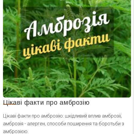
Цікаві факти про амброзію
Цікаві факти про амброзію: шкідливий вплив амброзії,
амброзія - алерген, способи поширення та боротьби з
амброзією.