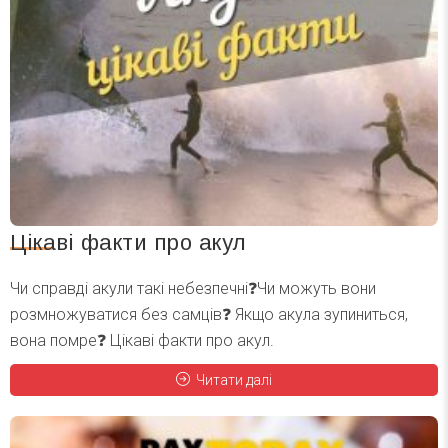
Цікаві факти про акул
Чи справді акули такі небезпечні❓Чи можуть вони
розмножуватися без самців❓ Якщо акула зупиниться,
вона помре❓ Цікаві факти про акул.
Читати далі