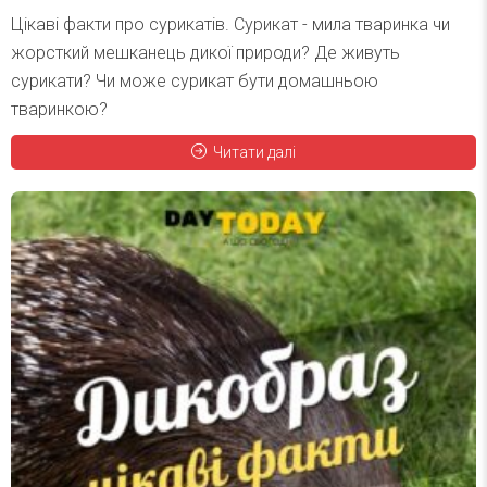
Цікаві факти про сурикатів. Сурикат - мила тваринка чи
жорсткий мешканець дикої природи? Де живуть
сурикати? Чи може сурикат бути домашньою
тваринкою?
Читати далі