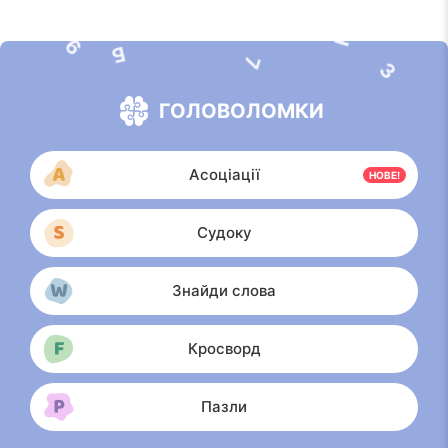
К
9
Б
7
3
А
ГОЛОВОЛОМКИ
Асоціації
НОВЕ!
Судоку
Знайди слова
Кросворд
Пазли